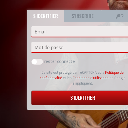
S'IDENTIFIER
S'INSCRIRE
Email
Mot de passe
rester connecté
Ce site est protégé par reCAPTCHA et la
Politique de
confidentialité
et les
Conditions d'utilisation
de Google
s'appliquent.
S'IDENTIFIER