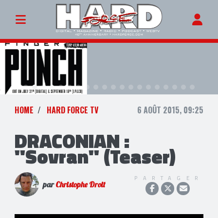
HOME
HARD FORCE TV
6 AOÛT 2015, 09:25
DRACONIAN :
"Sovran" (Teaser)
PARTAGER
par
Christophe Droit