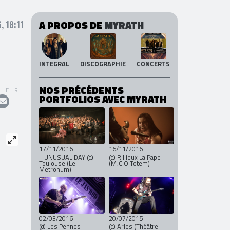
A PROPOS DE
MYRATH
, 18:11
INTEGRAL
DISCOGRAPHIE
CONCERTS
NOS PRÉCÉDENTS
GER
PORTFOLIOS AVEC MYRATH
17/11/2016
16/11/2016
+ UNUSUAL DAY @
@ Rillieux La Pape
Toulouse (Le
(MJC O Totem)
Metronum)
02/03/2016
20/07/2015
@ Les Pennes
@ Arles (Théâtre