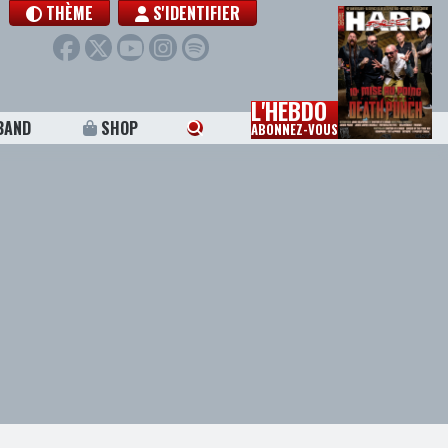
THÈME
S'IDENTIFIER
L'HEBDO
BAND
SHOP
ABONNEZ-VOUS