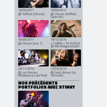
16/06/2017
16/06/2017
@ Hellfest (Clisson)
@ Clisson (Hellfest
Open Air)
16/06/2017
16/12/2016
@ Clisson (Jour 1)
+ COBRA + TA GUEULE
@ Albi (Patgraussals)
26/11/2016
23/09/2016
@ Les Pennes
@ Saint-Brieuc (La
Mirabeau (Le Jas'Rod)
Citrouille)
NOS PRÉCÉDENTS
PORTFOLIOS AVEC STINKY