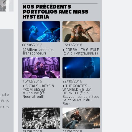
NOS PRÉCÉDENTS
PORTFOLIOS AVEC MASS
HYSTERIA
08/06/2017
16/12/2016
@ Villeurbanne (Le
+ COBRA + TA GUEULE
Transbordeur)
@ Albi (Patgraussals)
15/12/2016
22/10/2016
+ SKEALS + KEYS &
+ THE GOATIES +
PROMISES @
WINFIELD + BILLY
Mulhouse (Le
HORNETT @ St-
 site
Noumatrouff)
Sauveur-Lendelin (Les
Saint Sauveur du
cène.
Rock)
utres
28/08/2016
17/06/2016