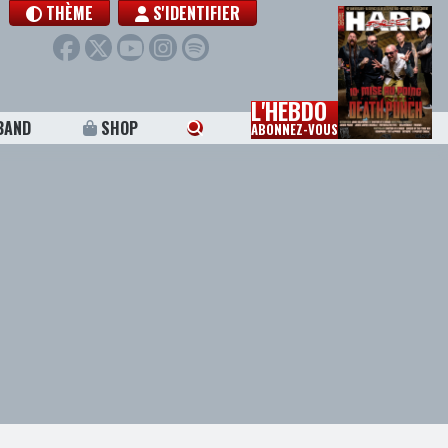
THÈME
S'IDENTIFIER
L'HEBDO
BAND
SHOP
ABONNEZ-VOUS