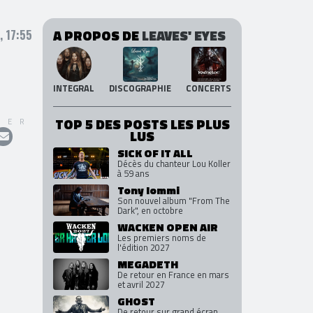
A PROPOS DE
LEAVES' EYES
 17:55
INTEGRAL
DISCOGRAPHIE
CONCERTS
TOP 5 DES POSTS LES PLUS
GER
LUS
SICK OF IT ALL
Décès du chanteur Lou Koller
à 59 ans
Tony Iommi
Son nouvel album "From The
Dark", en octobre
WACKEN OPEN AIR
Les premiers noms de
l'édition 2027
MEGADETH