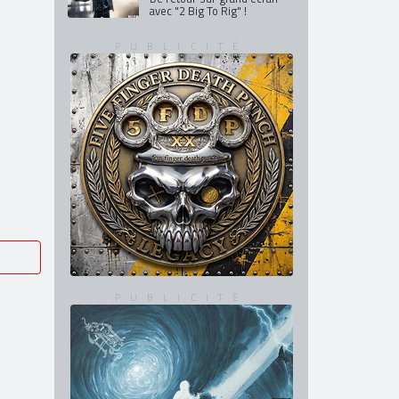
De retour en France en mars
et avril 2027
GHOST
De retour sur grand écran
avec "2 Big To Rig" !