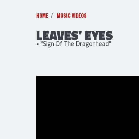
HOME
MUSIC VIDEOS
LEAVES' EYES
• "Sign Of The Dragonhead"