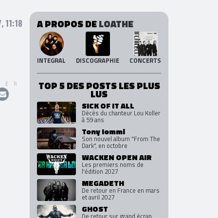
A PROPOS DE
LOATHE
, 11:18
INTEGRAL
DISCOGRAPHIE
CONCERTS
TOP 5 DES POSTS LES PLUS
GER
LUS
SICK OF IT ALL
Décès du chanteur Lou Koller
à 59 ans
Tony Iommi
Son nouvel album "From The
Dark", en octobre
WACKEN OPEN AIR
Les premiers noms de
l'édition 2027
MEGADETH
De retour en France en mars
et avril 2027
GHOST
De retour sur grand écran