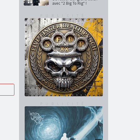
avec "2 Big To Rig" !