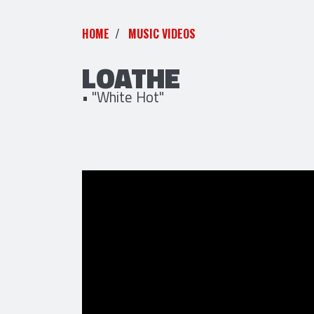
HOME
MUSIC VIDEOS
LOATHE
• "White Hot"