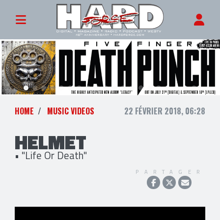
HOME
MUSIC VIDEOS
22 FÉVRIER 2018, 06:28
HELMET
• "Life Or Death"
PARTAGER