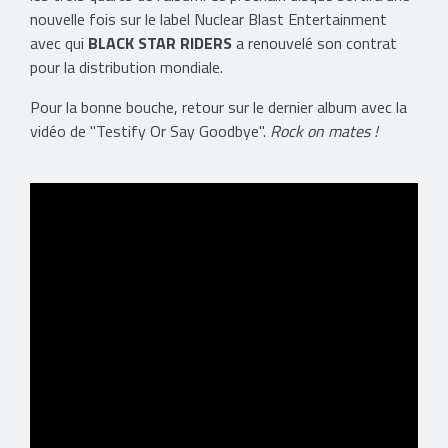
nouvelle fois sur le label Nuclear Blast Entertainment
avec qui
BLACK STAR RIDERS
a renouvelé son contrat
pour la distribution mondiale.
Pour la bonne bouche, retour sur le dernier album avec la
vidéo de "Testify Or Say Goodbye".
Rock on mates !