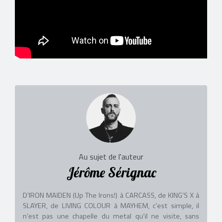
Au sujet de l'auteur
Jérôme Sérignac
D’IRON MAIDEN (Up The Irons!) à CARCASS, de KING’S X à
SLAYER, de LIVING COLOUR à MAYHEM, c’est simple, il
n’est pas une chapelle du metal qu'il ne visite, sans