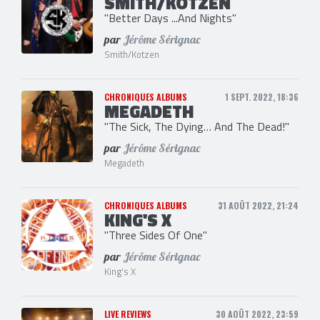
SMITH/KOTZEN
"Better Days ...And Nights"
par
Jérôme Sérignac
Smith/Kotzen
CHRONIQUES ALBUMS
1 SEPT. 2022, 18:36
MEGADETH
"The Sick, The Dying… And The Dead!"
par
Jérôme Sérignac
Megadeth
CHRONIQUES ALBUMS
31 AOÛT 2022, 21:24
KING'S X
"Three Sides Of One"
par
Jérôme Sérignac
King's X
LIVE REVIEWS
30 AOÛT 2022, 23:59