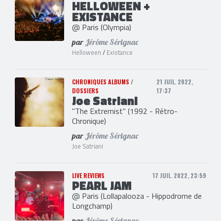
HELLOWEEN +
EXISTANCE
@ Paris (Olympia)
par
Jérôme Sérignac
Helloween
/
Existance
CHRONIQUES ALBUMS
/
21 JUIL. 2022,
DOSSIERS
17:37
Joe Satriani
"The Extremist" (1992 - Rétro-
Chronique)
par
Jérôme Sérignac
Joe Satriani
LIVE REVIEWS
17 JUIL. 2022, 23:59
PEARL JAM
@ Paris (Lollapalooza - Hippodrome de
Longchamp)
par
Jérôme Sérignac