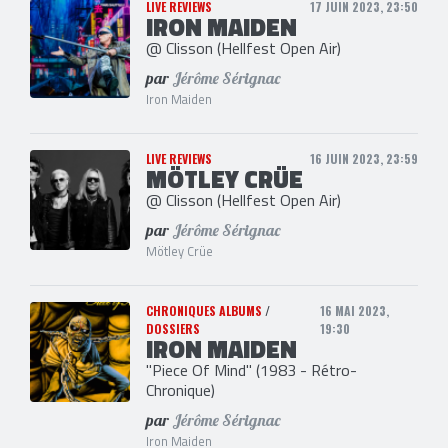
LIVE REVIEWS
17 JUIN 2023, 23:50
IRON MAIDEN
@ Clisson (Hellfest Open Air)
par
Jérôme Sérignac
Iron Maiden
LIVE REVIEWS
16 JUIN 2023, 23:59
MÖTLEY CRÜE
@ Clisson (Hellfest Open Air)
par
Jérôme Sérignac
Mötley Crüe
CHRONIQUES ALBUMS
/
16 MAI 2023,
DOSSIERS
19:30
IRON MAIDEN
"Piece Of Mind" (1983 - Rétro-
Chronique)
par
Jérôme Sérignac
Iron Maiden