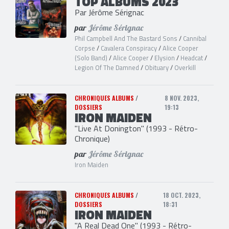
TOP ALBUMS 2023
Par Jérôme Sérignac
par
Jérôme Sérignac
Phil Campbell And The Bastard Sons
/
Cannibal
Corpse
/
Cavalera Conspiracy
/
Alice Cooper
(Solo Band)
/
Alice Cooper
/
Elysion
/
Headcat
/
Legion Of The Damned
/
Obituary
/
Overkill
CHRONIQUES ALBUMS
/
8 NOV. 2023,
DOSSIERS
19:13
IRON MAIDEN
"Live At Donington" (1993 - Rétro-
Chronique)
par
Jérôme Sérignac
Iron Maiden
CHRONIQUES ALBUMS
/
18 OCT. 2023,
DOSSIERS
18:31
IRON MAIDEN
"A Real Dead One" (1993 - Rétro-