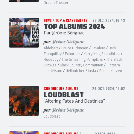
Dream Theater
NEWS
/
TOP & CLASSEMENTS
26 DÉC. 2024, 16:43
TOP ALBUMS 2024
Par Jérôme Sérignac
par
Jérôme Sérignac
Aldebert
/
Bruce Dickinson
/
Cavalera
/
Dark
Tranquillity
/
Exhorder
/
Kerry King
/
Loudblast
/
Rudeboy
/
The Smashing Pumpkins
/
The Black
Crowes
/
Black Country Communion
/
Flotsam
and Jetsam
/
Hellbutcher
/
Jasta
/
Richie Kotzen
CHRONIQUES ALBUMS
24 OCT. 2024, 19:02
LOUDBLAST
"Altering Fates And Destinies"
par
Jérôme Sérignac
Loudblast
CHRONIQUES ALBUMS
/
3 SEPT. 2024,