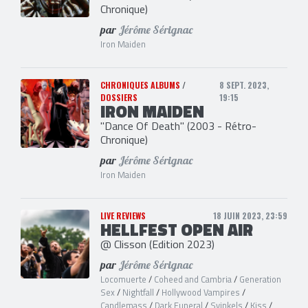
Chronique)
par
Jérôme Sérignac
Iron Maiden
CHRONIQUES ALBUMS
/
8 SEPT. 2023,
DOSSIERS
19:15
IRON MAIDEN
"Dance Of Death" (2003 - Rétro-
Chronique)
par
Jérôme Sérignac
Iron Maiden
LIVE REVIEWS
18 JUIN 2023, 23:59
HELLFEST OPEN AIR
@ Clisson (Edition 2023)
par
Jérôme Sérignac
Locomuerte
/
Coheed and Cambria
/
Generation
Sex
/
Nightfall
/
Hollywood Vampires
/
Candlemass
/
Dark Funeral
/
Svinkels
/
Kiss
/