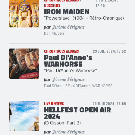
DOSSIERS
17:45
IRON MAIDEN
"Powerslave" (1984 - Rétro-Chronique)
par
Jérôme Sérignac
Iron Maiden
CHRONIQUES ALBUMS
23 JUIL. 2024, 18:52
Paul Di'Anno's
WARHORSE
"Paul Di'Anno's Warhorse"
par
Jérôme Sérignac
Paul Di'Anno
/
Paul Di'Anno's WARHORSE
LIVE REVIEWS
30 JUIN 2024, 23:59
HELLFEST OPEN AIR
2024
@ Clisson (Part 2)
par
Jérôme Sérignac