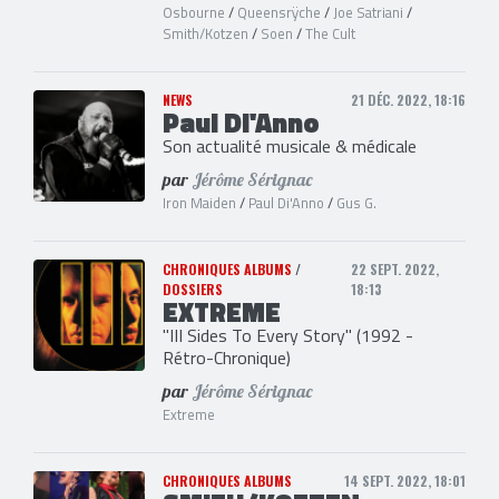
Osbourne
/
Queensrÿche
/
Joe Satriani
/
Smith/Kotzen
/
Soen
/
The Cult
NEWS
21 DÉC. 2022, 18:16
Paul Di'Anno
Son actualité musicale & médicale
par
Jérôme Sérignac
Iron Maiden
/
Paul Di'Anno
/
Gus G.
CHRONIQUES ALBUMS
/
22 SEPT. 2022,
DOSSIERS
18:13
EXTREME
"III Sides To Every Story" (1992 -
Rétro-Chronique)
par
Jérôme Sérignac
Extreme
CHRONIQUES ALBUMS
14 SEPT. 2022, 18:01