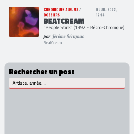
CHRONIQUES ALBUMS
/
9 JUIL. 2022,
DOSSIERS
12:14
BEATCREAM
"People Stink" (1992 - Rétro-Chronique)
par
Jérôme Sérignac
BeatCream
Rechercher un post