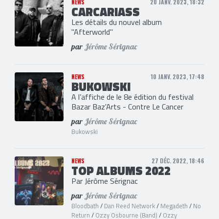
NEWS
20 JANV. 2023, 18:32
CARCARIASS
Les détails du nouvel album
"Afterworld"
par
Jérôme Sérignac
NEWS
10 JANV. 2023, 17:48
BUKOWSKI
A l’affiche de le 8e édition du festival
Bazar Baz'Arts - Contre Le Cancer
par
Jérôme Sérignac
Bukowski
NEWS
27 DÉC. 2022, 18:46
TOP ALBUMS 2022
Par Jérôme Sérignac
par
Jérôme Sérignac
Bloodbath
/
Dan Reed Network
/
Megadeth
/
No
Return
/
Ozzy Osbourne (Band)
/
Ozzy