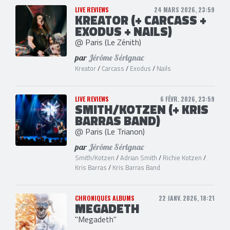
LIVE REVIEWS
24 MARS 2026, 23:59
KREATOR (+ CARCASS +
EXODUS + NAILS)
@ Paris (Le Zénith)
par
Jérôme Sérignac
Kreator
/
Carcass
/
Exodus
/
Nails
LIVE REVIEWS
6 FÉVR. 2026, 23:59
SMITH/KOTZEN (+ KRIS
BARRAS BAND)
@ Paris (Le Trianon)
par
Jérôme Sérignac
Smith/Kotzen
/
Adrian Smith
/
Richie Kotzen
/
Kris Barras
/
Kris Barras Band
CHRONIQUES ALBUMS
22 JANV. 2026, 18:21
MEGADETH
"Megadeth"