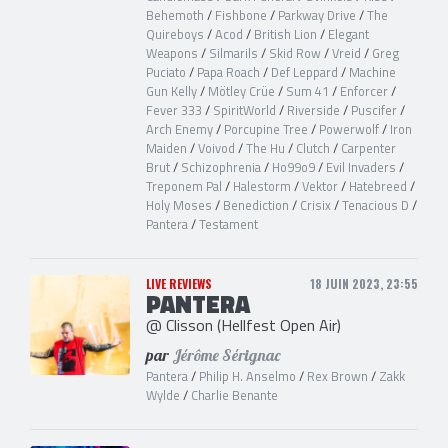
Behemoth
/
Fishbone
/
Parkway Drive
/
The
Quireboys
/
Acod
/
British Lion
/
Elegant
Weapons
/
Silmarils
/
Skid Row
/
Vreid
/
Greg
Puciato
/
Papa Roach
/
Def Leppard
/
Machine
Gun Kelly
/
Mötley Crüe
/
Sum 41
/
Enforcer
/
Fever 333
/
SpiritWorld
/
Riverside
/
Puscifer
/
Arch Enemy
/
Porcupine Tree
/
Powerwolf
/
Iron
Maiden
/
Voivod
/
The Hu
/
Clutch
/
Carpenter
Brut
/
Schizophrenia
/
Ho99o9
/
Evil Invaders
/
Treponem Pal
/
Halestorm
/
Vektor
/
Hatebreed
/
Holy Moses
/
Benediction
/
Crisix
/
Tenacious D
/
Pantera
/
Testament
LIVE REVIEWS
18 JUIN 2023, 23:55
PANTERA
@ Clisson (Hellfest Open Air)
par
Jérôme Sérignac
Pantera
/
Philip H. Anselmo
/
Rex Brown
/
Zakk
Wylde
/
Charlie Benante