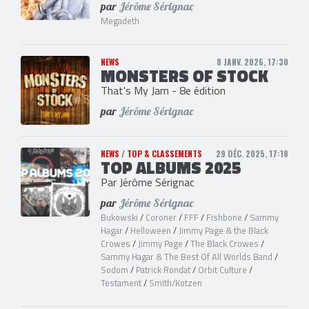
par
Jérôme Sérignac
Megadeth
NEWS
8 JANV. 2026, 17:30
MONSTERS OF STOCK
That's My Jam - 8e édition
par
Jérôme Sérignac
NEWS
/
TOP & CLASSEMENTS
29 DÉC. 2025, 17:18
TOP ALBUMS 2025
Par Jérôme Sérignac
par
Jérôme Sérignac
Bukowski
/
Coroner
/
FFF
/
Fishbone
/
Sammy
Hagar
/
Helloween
/
Jimmy Page & the Black
Crowes
/
Jimmy Page
/
The Black Crowes
/
Sammy Hagar & The Best Of All Worlds Band
/
Sodom
/
Patrick Rondat
/
Orbit Culture
/
Testament
/
Smith/Kotzen