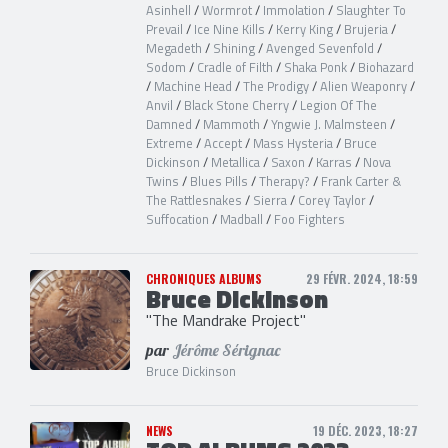
Asinhell
/
Wormrot
/
Immolation
/
Slaughter To
Prevail
/
Ice Nine Kills
/
Kerry King
/
Brujeria
/
Megadeth
/
Shining
/
Avenged Sevenfold
/
Sodom
/
Cradle of Filth
/
Shaka Ponk
/
Biohazard
/
Machine Head
/
The Prodigy
/
Alien Weaponry
/
Anvil
/
Black Stone Cherry
/
Legion Of The
Damned
/
Mammoth
/
Yngwie J. Malmsteen
/
Extreme
/
Accept
/
Mass Hysteria
/
Bruce
Dickinson
/
Metallica
/
Saxon
/
Karras
/
Nova
Twins
/
Blues Pills
/
Therapy?
/
Frank Carter &
The Rattlesnakes
/
Sierra
/
Corey Taylor
/
Suffocation
/
Madball
/
Foo Fighters
CHRONIQUES ALBUMS
29 FÉVR. 2024, 18:59
Bruce Dickinson
"The Mandrake Project"
par
Jérôme Sérignac
Bruce Dickinson
NEWS
19 DÉC. 2023, 18:27