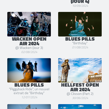
(JOUR 4)
10/09/2024
WACKEN OPEN
BLUES PILLS
AIR 2024
"Birthday"
01/08/2024
@ Wacken (Jour 3)
02/08/2024
BLUES PILLS
HELLFEST OPEN
AIR 2024
"Piggyback Ride", un nouvel
extrait de "Birthday"
@ Clisson (Part 2)
12/07/2024
30/06/2024