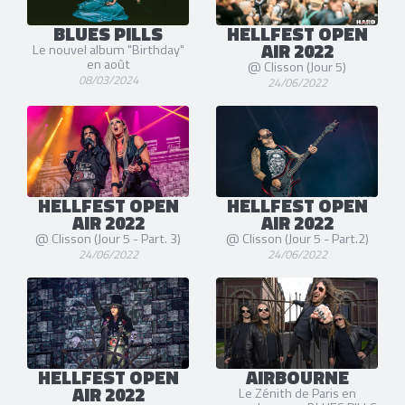
BLUES PILLS
HELLFEST OPEN
AIR 2022
Le nouvel album "Birthday"
en août
@ Clisson (Jour 5)
08/03/2024
24/06/2022
HELLFEST OPEN
HELLFEST OPEN
AIR 2022
AIR 2022
@ Clisson (Jour 5 - Part. 3)
@ Clisson (Jour 5 - Part.2)
24/06/2022
24/06/2022
HELLFEST OPEN
AIRBOURNE
AIR 2022
Le Zénith de Paris en