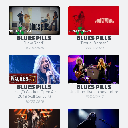
BLUES PILLS
BLUES PILLS
"Low Road"
"Proud Woman"
10/04/2020
06/03/2020
BLUES PILLS
BLUES PILLS
Live @ Wacken Open Air
Un album live en novembre
2018 (Full Concert)
15/09/2017
16/08/2018