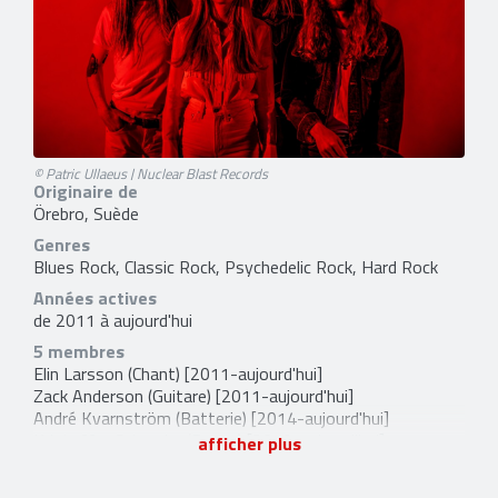
© Patric Ullaeus | Nuclear Blast Records
Originaire de
Örebro, Suède
Genres
Blues Rock, Classic Rock, Psychedelic Rock, Hard Rock
Années actives
de 2011 à aujourd'hui
5 membres
Elin Larsson
(Chant) [2011-aujourd'hui]
Zack Anderson
(Guitare) [2011-aujourd'hui]
André Kvarnström
(Batterie) [2014-aujourd'hui]
Kristoffer Schander
(Basse) [2019-aujourd'hui]
afficher plus
Rickard Nygren
(Guitare (studio / live) et Claviers (studio /
live)) [2016-aujourd'hui]