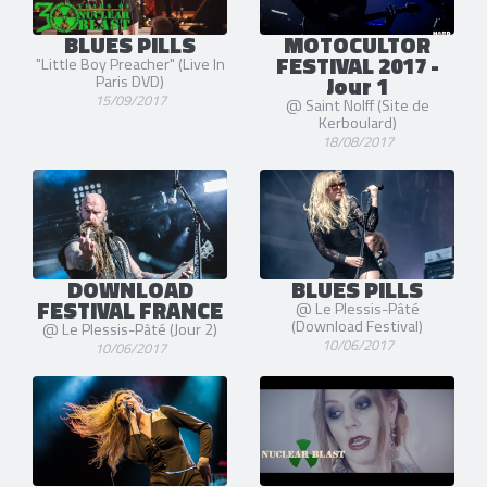
BLUES PILLS
MOTOCULTOR
FESTIVAL 2017 -
"Little Boy Preacher" (Live In
Jour 1
Paris DVD)
15/09/2017
@ Saint Nolff (Site de
Kerboulard)
18/08/2017
DOWNLOAD
BLUES PILLS
FESTIVAL FRANCE
@ Le Plessis-Pâté
(Download Festival)
@ Le Plessis-Pâté (Jour 2)
10/06/2017
10/06/2017