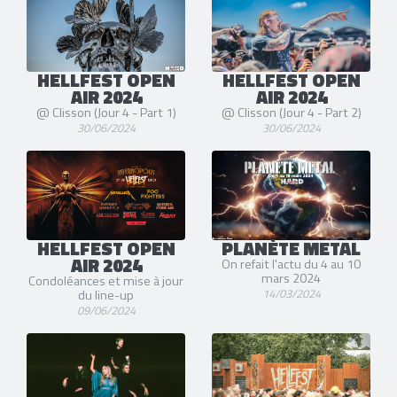
HELLFEST OPEN
HELLFEST OPEN
AIR 2024
AIR 2024
@ Clisson (Jour 4 - Part 1)
@ Clisson (Jour 4 - Part 2)
30/06/2024
30/06/2024
HELLFEST OPEN
PLANÈTE METAL
AIR 2024
On refait l'actu du 4 au 10
mars 2024
Condoléances et mise à jour
14/03/2024
du line-up
09/06/2024