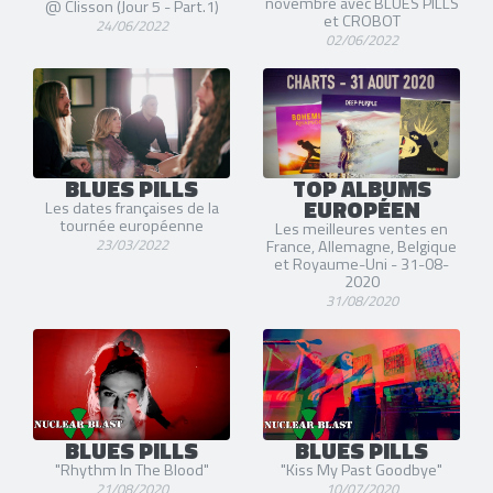
novembre avec BLUES PILLS
@ Clisson (Jour 5 - Part.1)
et CROBOT
24/06/2022
02/06/2022
BLUES PILLS
TOP ALBUMS
EUROPÉEN
Les dates françaises de la
tournée européenne
Les meilleures ventes en
23/03/2022
France, Allemagne, Belgique
et Royaume-Uni - 31-08-
2020
31/08/2020
BLUES PILLS
BLUES PILLS
"Rhythm In The Blood"
"Kiss My Past Goodbye"
21/08/2020
10/07/2020