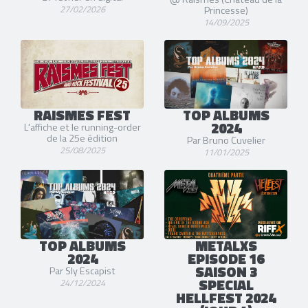
27/02/2026
Princesse)
14/09/2025
RAISMES FEST
TOP ALBUMS
2024
L'affiche et le running-order
de la 25e édition
Par Bruno Cuvelier
25/08/2025
11/01/2025
TOP ALBUMS
METALXS
2024
EPISODE 16
SAISON 3
Par Sly Escapist
SPECIAL
24/12/2024
HELLFEST 2024