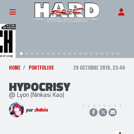
HOME
PORTFOLIOS
29 OCTOBRE 2018, 23:46
HYPOCRISY
@ Lyon (Ninkasi Kao)
PARTAGER
par
Anthéa