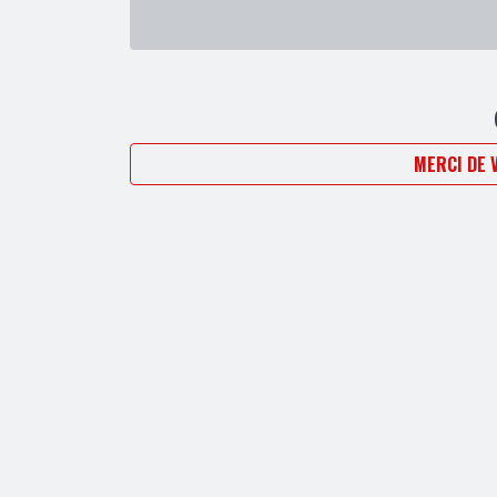
en secouant toujours aussi frénétiquement la tête
MERCI DE 