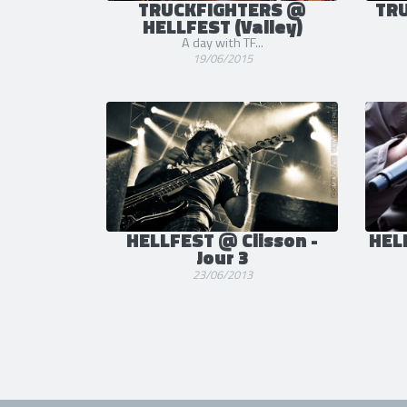
TRUCKFIGHTERS @
TRU
HELLFEST (Valley)
A day with TF...
19/06/2015
HELLFEST @ Clisson -
HEL
Jour 3
23/06/2013