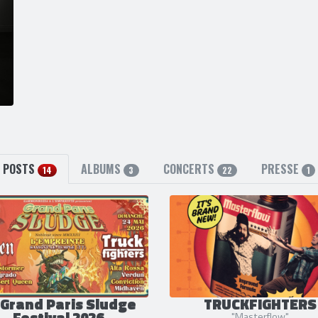
POSTS
ALBUMS
CONCERTS
PRESSE
14
3
22
1
 Grand Paris Sludge
TRUCKFIGHTERS
Festival 2026
"Masterflow"