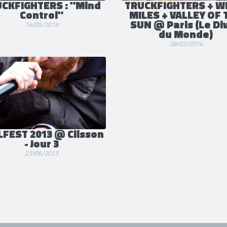
CKFIGHTERS : "Mind
TRUCKFIGHTERS + W
Control"
MILES + VALLEY OF 
SUN @ Paris (Le Di
14/05/2014
du Monde)
28/02/2014
LFEST 2013 @ Clisson
- Jour 3
23/06/2013