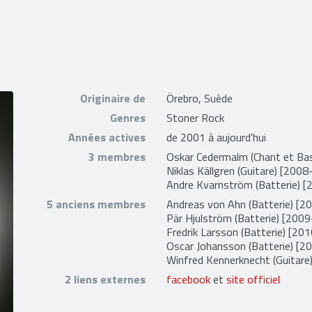
Originaire de
Örebro, Suède
Genres
Stoner Rock
Années actives
de 2001 à aujourd'hui
3 membres
Oskar Cedermalm
(Chant et Bas
Niklas Källgren
(Guitare) [2008-
Andre Kvarnström
(Batterie) [
5 anciens membres
Andreas von Ahn
(Batterie) [
Pär Hjulström
(Batterie) [200
Fredrik Larsson
(Batterie) [20
Oscar Johansson
(Batterie) [
Winfred Kennerknecht
(Guitare
2 liens externes
facebook
et
site officiel