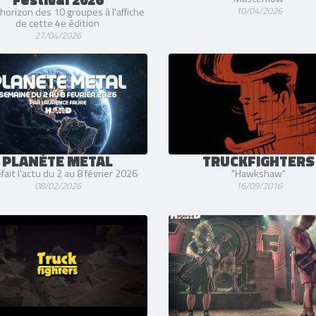
10/04/2026
'horizon des 10 groupes à l'affiche
de cette 4e édition
27/04/2026
PLANÈTE METAL
TRUCKFIGHTERS
fait l'actu du 2 au 8 février 2026
"Hawkshaw"
08/02/2026
16/09/2016