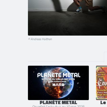
© Andreas Hylthen
PLANÈTE METAL
Le
On refait l'actu du 4 au 10 mai 2026