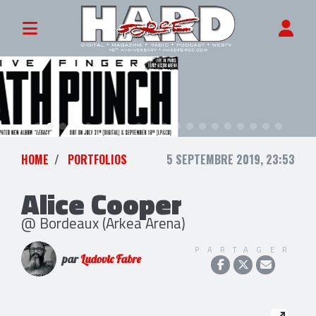
HOME
PORTFOLIOS
5 SEPTEMBRE 2019, 23:53
Alice Cooper
@ Bordeaux (Arkea Arena)
PARTAGER
par
Ludovic Fabre