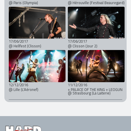
@ Paris (Olympia)
@ Hérouville (Festival Beauregard)
17/06/2017
17/06/2017
@ Hellfest (Clisson)
@ Clisson (Jour 2)
12/12/2016
11/12/2016
@ Lille (L'Aéronef)
+ PALACE OF THE KING + LEOGUN
@ Strasbourg (La Laiterie)