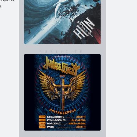
, rejoint
a