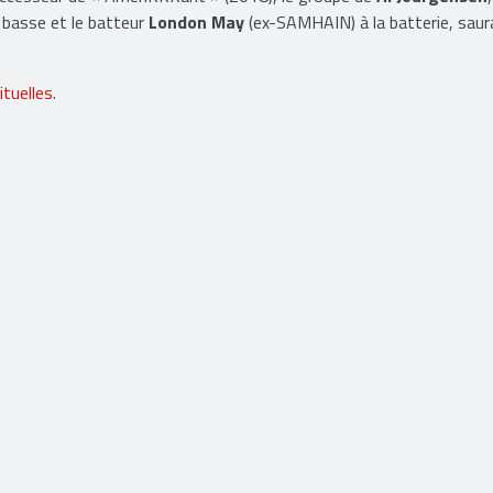
And The Way To Suck Eggs », sorti en 1992.
successeur de « AmeriKKKant » (2018), le groupe de
Al Jourgensen
 basse et le batteur
London May
(ex-SAMHAIN) à la batterie, saur
ituelles
.