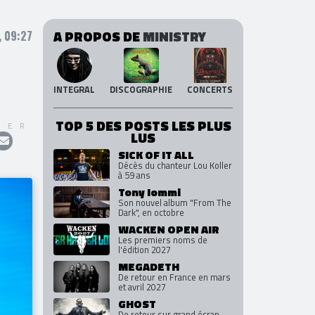
A PROPOS DE
MINISTRY
, 09:27
INTEGRAL
DISCOGRAPHIE
CONCERTS
TOP 5 DES POSTS LES PLUS
GER
LUS
SICK OF IT ALL
Décès du chanteur Lou Koller
à 59 ans
Tony Iommi
Son nouvel album "From The
Dark", en octobre
WACKEN OPEN AIR
Les premiers noms de
l'édition 2027
MEGADETH