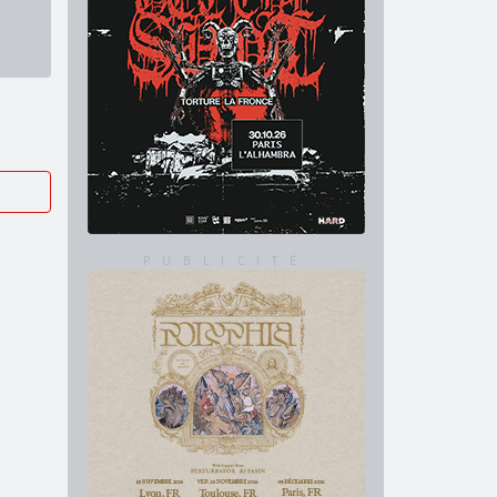
lisée
oposé