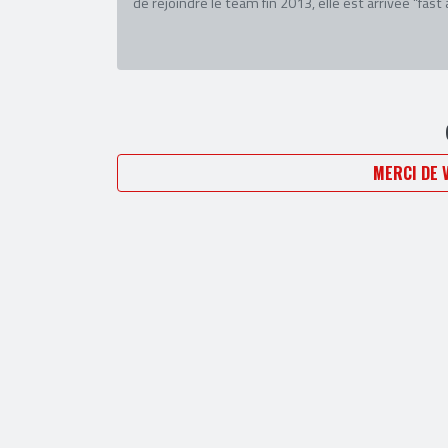
d'en devenir brièvement rédac' chef. Débarquée et
(sports mécaniques), mais comme il n'y a vraiment
de rejoindre le team fin 2013, elle est arrivée “fast 
MERCI DE 