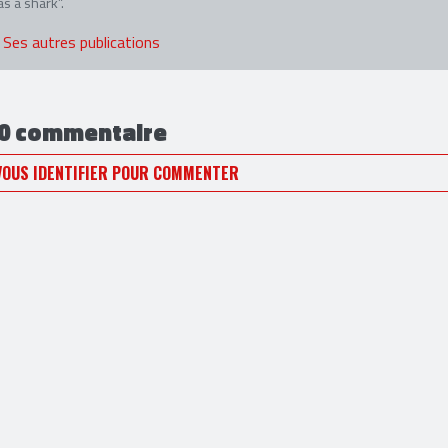
 résolue à changer de milieu, LF œuvre désormais dans la presse spécia
 que le metal qui fait battre son petit cœur, quand HARD FORCE lui a pr
as a shark”.
Ses autres publications
0 commentaire
VOUS IDENTIFIER POUR COMMENTER