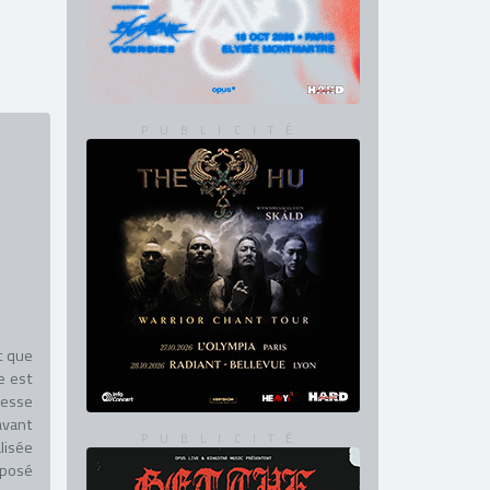
t que
e est
resse
avant