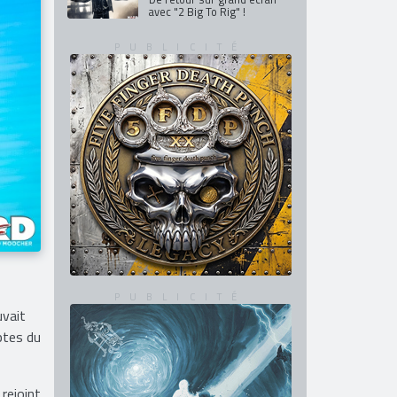
De retour en France en mars
et avril 2027
GHOST
De retour sur grand écran
avec "2 Big To Rig" !
uvait
eptes du