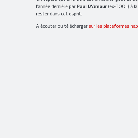
groupe époque « Psalm 69: The Way To Succeed 
On espère que si le titre est un avant-goût du 
l'année dernière par
Paul D'Amour
(ex-TOOL) à la
rester dans cet esprit.
A écouter ou télécharger
sur les plateformes hab