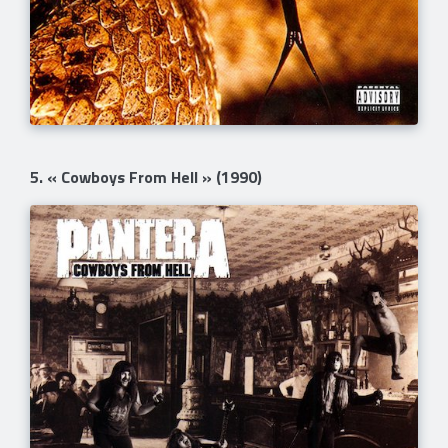
5. « Cowboys From Hell » (1990)