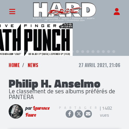
HOME
NEWS
27 AVRIL 2021, 21:06
Philip H. Anselmo
Le classement de ses albums préférés de
PANTERA
| 1482
PARTAGER
par
Laurence
vues
Faure