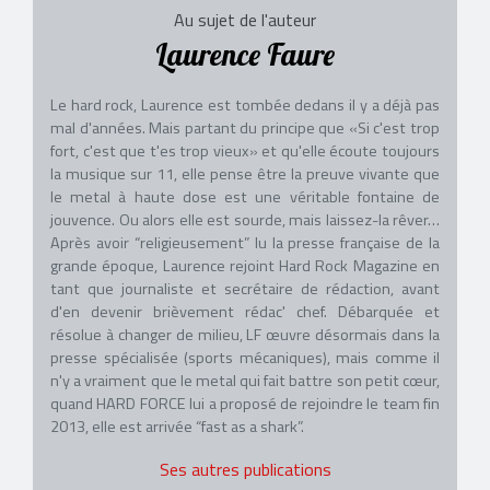
Au sujet de l'auteur
Laurence Faure
Le hard rock, Laurence est tombée dedans il y a déjà pas
mal d'années. Mais partant du principe que «Si c'est trop
fort, c'est que t'es trop vieux» et qu'elle écoute toujours
la musique sur 11, elle pense être la preuve vivante que
le metal à haute dose est une véritable fontaine de
jouvence. Ou alors elle est sourde, mais laissez-la rêver…
Après avoir “religieusement” lu la presse française de la
grande époque, Laurence rejoint Hard Rock Magazine en
tant que journaliste et secrétaire de rédaction, avant
d'en devenir brièvement rédac' chef. Débarquée et
résolue à changer de milieu, LF œuvre désormais dans la
presse spécialisée (sports mécaniques), mais comme il
n'y a vraiment que le metal qui fait battre son petit cœur,
quand HARD FORCE lui a proposé de rejoindre le team fin
2013, elle est arrivée “fast as a shark”.
Ses autres publications