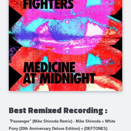
Best Remixed Recording :
"
Passenger
" (
Mike Shinoda
Remix) -
Mike Shinoda
«
White
Pony (20th Anniversary Deluxe Edition)
» (DEFTONES)