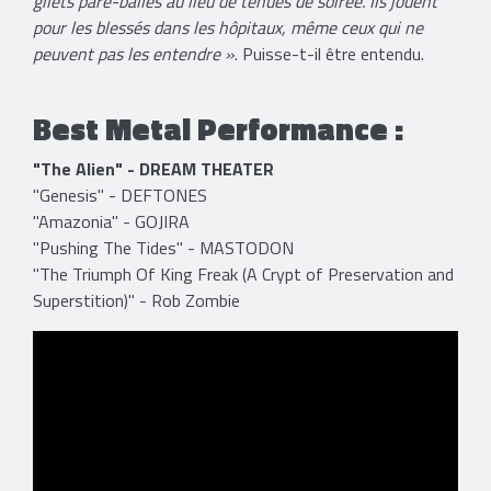
gilets pare-balles au lieu de tenues de soirée. Ils jouent
pour les blessés dans les hôpitaux, même ceux qui ne
peuvent pas les entendre »
. Puisse-t-il être entendu.
Best Metal Performance :
"The Alien" - DREAM THEATER
"Genesis" - DEFTONES
"Amazonia" - GOJIRA
"Pushing The Tides" - MASTODON
"The Triumph Of King Freak (A Crypt of Preservation and
Superstition)" - Rob Zombie