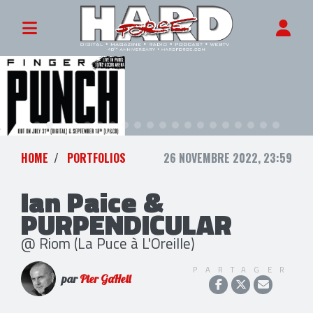
HOME
PORTFOLIOS
26 NOVEMBRE 2022, 23:59
Ian Paice &
PURPENDICULAR
@ Riom (La Puce à L'Oreille)
PARTAGER
par
Pier GaHell