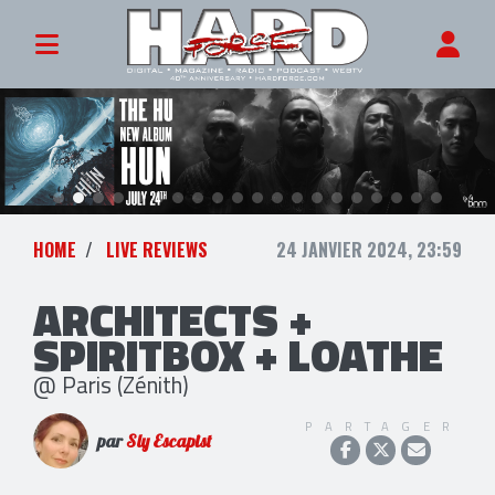
HOME
LIVE REVIEWS
24 JANVIER 2024, 23:59
ARCHITECTS +
SPIRITBOX + LOATHE
@ Paris (Zénith)
PARTAGER
par
Sly Escapist