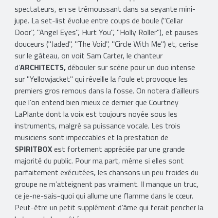
spectateurs, en se trémoussant dans sa seyante mini-
jupe. La set-list évolue entre coups de boule ("Cellar
Door", "Angel Eyes", Hurt You", "Holly Roller"), et pauses
douceurs ("Jaded", "The Void", "Circle With Me") et, cerise
sur le gâteau, on voit Sam Carter, le chanteur
d’
ARCHITECTS,
débouler sur scène pour un duo intense
sur "Yellowjacket" qui réveille la foule et provoque les
premiers gros remous dans la fosse. On notera d’ailleurs
que l’on entend bien mieux ce dernier que Courtney
LaPlante dont la voix est toujours noyée sous les
instruments, malgré sa puissance vocale. Les trois
musiciens sont impeccables et la prestation de
SPIRITBOX
est fortement appréciée par une grande
majorité du public. Pour ma part, même si elles sont
parfaitement exécutées, les chansons un peu froides du
groupe ne m’atteignent pas vraiment. Il manque un truc,
ce je-ne-sais-quoi qui allume une flamme dans le cœur.
Peut-être un petit supplément d’âme qui ferait pencher la