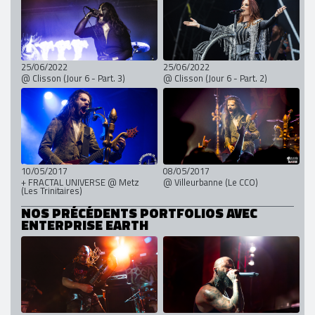
25/06/2022
25/06/2022
@ Clisson (Jour 6 - Part. 3)
@ Clisson (Jour 6 - Part. 2)
10/05/2017
08/05/2017
+ FRACTAL UNIVERSE @ Metz
@ Villeurbanne (Le CCO)
(Les Trinitaires)
NOS PRÉCÉDENTS PORTFOLIOS AVEC
ENTERPRISE EARTH