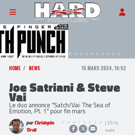
HOME
NEWS
15 MARS 2024, 16:52
Joe Satriani & Steve
Vai
Le duo annonce "Satch/Vai: The Sea of
Emotion, Pt. 1" pour fin mars
| 2514
PARTAGER
par
Christophe
vues
Droit