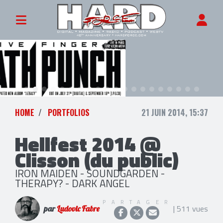
HOME
PORTFOLIOS
21 JUIN 2014, 15:37
Hellfest 2014 @
Clisson (du public)
IRON MAIDEN - SOUNDGARDEN -
THERAPY? - DARK ANGEL
PARTAGER
| 511 vues
par
Ludovic Fabre