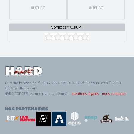
AUCUNE
AUCUNE
NOTEZ CET ALBUM !
Tous droits réservés. © 1985-2026 HARD FORCE®. Contenu web © 2010-
2026 hardforce.com
HARD FORCE® est une marque déposée.
mentions légales
-
nous contacter
NOS PARTENAIRES