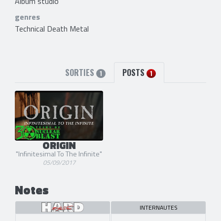
Album studio
genres
Technical Death Metal
SORTIES
POSTS
1
1
ORIGIN
"Infinitesimal To The Infinite"
05/09/2017
Notes
INTERNAUTES