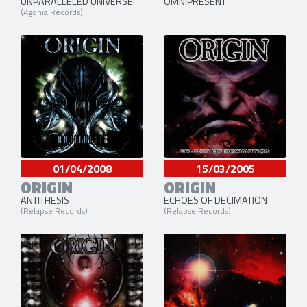
UNPARALLELED UNIVERSE
OMNIPRESENT
(Agonia Records)
01/04/2008
15/03/2005
ORIGIN
ORIGIN
ANTITHESIS
ECHOES OF DECIMATION
(Relapse Records)
(Relapse Records)