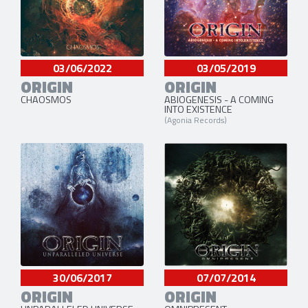
03/06/2022
03/05/2019
ORIGIN
ORIGIN
CHAOSMOS
ABIOGENESIS - A COMING
INTO EXISTENCE
(Agonia Records)
30/06/2017
07/07/2014
ORIGIN
ORIGIN