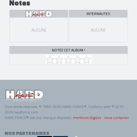
Notes
INTERNAUTES
AUCUNE
AUCUNE
NOTEZ CET ALBUM !
Tous droits réservés. © 1985-2026 HARD FORCE®. Contenu web © 2010-
2026 hardforce.com
HARD FORCE® est une marque déposée.
mentions légales
-
nous contacter
NOS PARTENAIRES