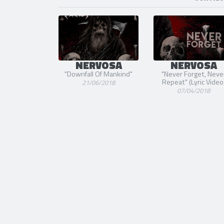
SORTIE
NERVOSA
NERVOSA
"Downfall Of Mankind"
"Never Forget, Neve
Repeat" (Lyric Video
21/06/2018
07/04/2018