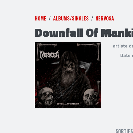
HOME
ALBUMS/SINGLES
NERVOSA
Downfall Of Mank
artiste d
Date 