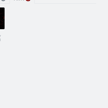
S
POSTS
1
2
r
)