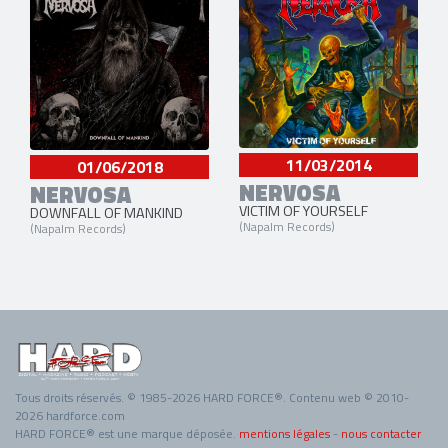
11/03/2014
01/06/2018
NERVOSA
NERVOSA
VICTIM OF YOURSELF
DOWNFALL OF MANKIND
(Napalm Records)
(Napalm Records)
Tous droits réservés. © 1985-2026 HARD FORCE®. Contenu web © 2010-
2026 hardforce.com
HARD FORCE® est une marque déposée.
mentions légales
-
nous contacter