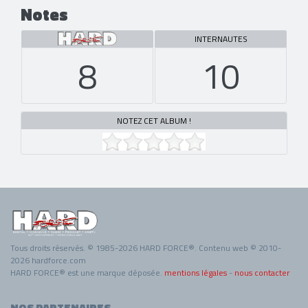
Notes
INTERNAUTES
8
10
NOTEZ CET ALBUM !
Tous droits réservés. © 1985-2026 HARD FORCE®. Contenu web © 2010-
2026 hardforce.com
HARD FORCE® est une marque déposée.
mentions légales
-
nous contacter
NOS PARTENAIRES