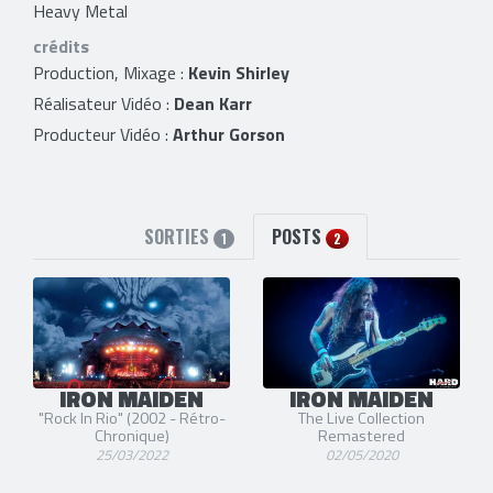
Heavy Metal
crédits
Production, Mixage :
Kevin Shirley
Réalisateur Vidéo :
Dean Karr
Producteur Vidéo :
Arthur Gorson
SORTIES
POSTS
1
2
IRON MAIDEN
IRON MAIDEN
"Rock In Rio" (2002 - Rétro-
The Live Collection
Chronique)
Remastered
25/03/2022
02/05/2020