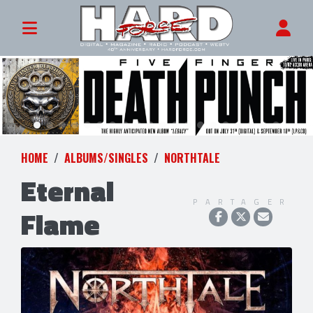
HOME
ALBUMS/SINGLES
NORTHTALE
Eternal
PARTAGER
Flame