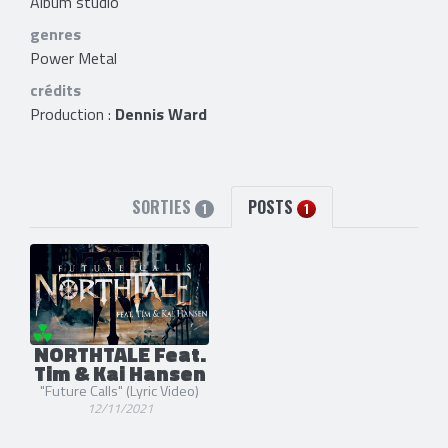
Album studio
genres
Power Metal
crédits
Production :
Dennis Ward
SORTIES
POSTS
1
1
NORTHTALE Feat.
Tim & Kai Hansen
"Future Calls" (Lyric Video)
12/11/2021