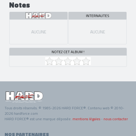
Notes
INTERNAUTES
AUCUNE
AUCUNE
NOTEZ CET ALBUM !
Tous droits réservés. © 1985-2026 HARD FORCE®. Contenu web © 2010-
2026 hardforce.com
HARD FORCE® est une marque déposée.
mentions légales
-
nous contacter
NOS PARTENAIRES