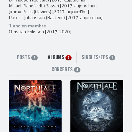
Mikael Planefeldt
(Basse) [2017-aujourd'hui]
Jimmy Pitts
(Claviers) [2017-aujourd'hui]
Patrick Johansson
(Batterie) [2017-aujourd'hui]
1 ancien membre
Christian Eriksson
[2017-2020]
POSTS
ALBUMS
SINGLES/EPS
5
2
1
CONCERTS
4