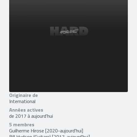
Originaire de
International
Années actives
de 2017 à aujourd'hui
5 membres
Guilherme Hirose
[2020-aujourd'hui]
Bill Hudson
(Guitare) [2017-aujourd'hui]