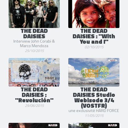
THE DEAD
THE DEAD
DAISIES
DAISIES : "With
You and I"
Interview John Corabi &
Marco Mendoza
02/10/2015
25/10/2015
THE DEAD
THE DEAD
DAISIES :
DAISIES Studio
"Revolución"
Webisode 3/4
(VOSTFR)
29/06/2015
une exclusivité HARD FORCE
11/05/2015