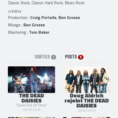
Classic Rock, Classic Hard Rock, Blues Rock
crédits
Production :
Craig Porteils
,
Ben Grosse
Mixage :
Ben Grosse
Mastering :
Tom Baker
SORTIES
POSTS
1
9
THE DEAD
Doug Aldrich
DAISIES
rejoint THE DEAD
DAISIES
"Devil Out Of Time"
05/02/2016
05/02/2016