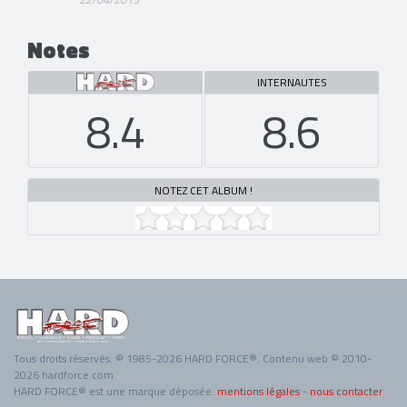
Notes
INTERNAUTES
8.4
8.6
NOTEZ CET ALBUM !
Tous droits réservés. © 1985-2026 HARD FORCE®. Contenu web © 2010-
2026 hardforce.com
HARD FORCE® est une marque déposée.
mentions légales
-
nous contacter