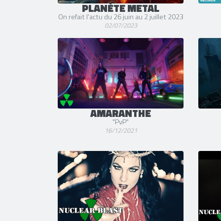
PLANÈTE METAL
On refait l'actu du 26 juin au 2 juillet 2023
02/07/2023
AMARANTHE
"PvP"
16/12/2021