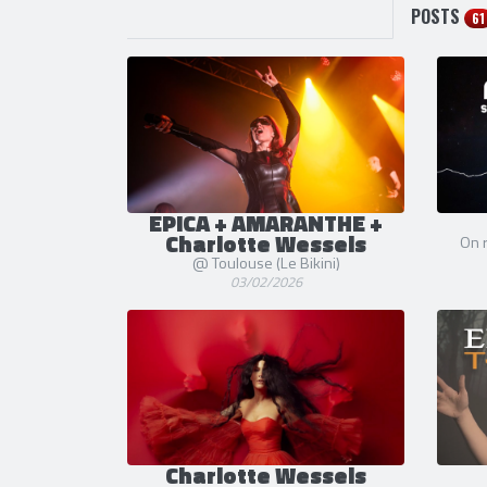
POSTS
61
EPICA + AMARANTHE +
Charlotte Wessels
On r
@ Toulouse (Le Bikini)
03/02/2026
Charlotte Wessels