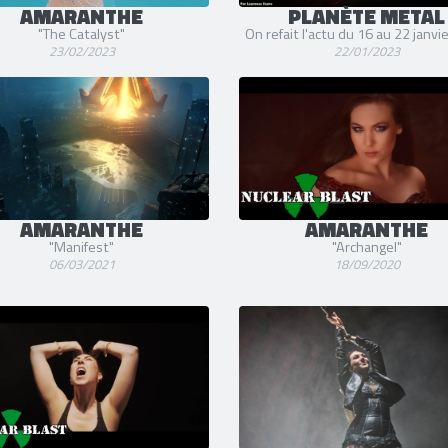
AMARANTHE
PLANÈTE METAL
"The Catalyst"
On refait l'actu du 16 au 22 janvi
23/02/2023
22/01/2023
AMARANTHE
AMARANTHE
"Manifest"
"Archangel"
06/03/2021
18/09/2020