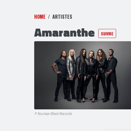
HOME
ARTISTES
Amaranthe
SUIVRE
© Nuclear Blast Records