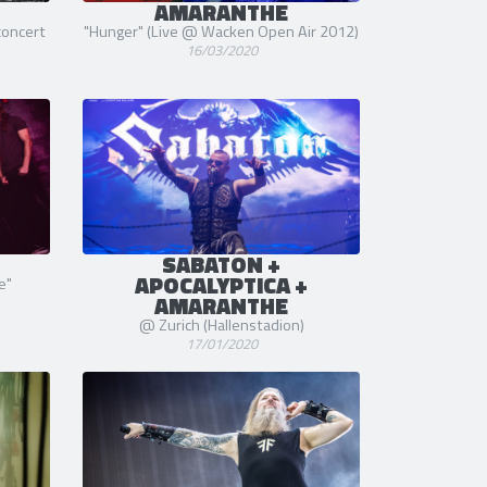
AMARANTHE
oncert
"Hunger" (Live @ Wacken Open Air 2012)
16/03/2020
SABATON +
APOCALYPTICA +
e"
AMARANTHE
@ Zurich (Hallenstadion)
17/01/2020