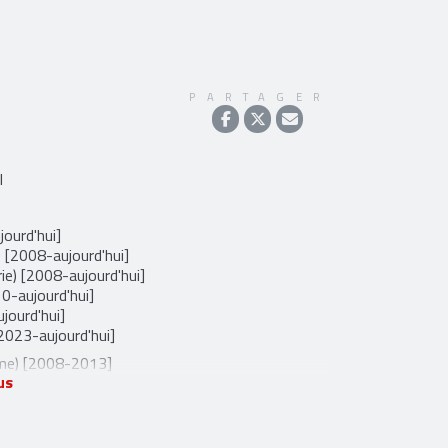
PARTAGER
l
jourd'hui]
) [2008-aujourd'hui]
ie) [2008-aujourd'hui]
0-aujourd'hui]
jourd'hui]
2023-aujourd'hui]
me) [2008-2013]
us
[2008-2017]
ant extrême) [2013-2022]
et
instagram