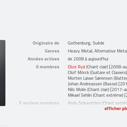
Originaire de
Gothenburg, Suède
Genres
Heavy Metal, Alternative Meta
Années actives
de 2008 à aujourd'hui
6 membres
Elize Ryd
(Chant clair) [2008-au
Olof Mörck
(Guitare et Claviers
Morten Løwe Sørensen
(Batter
Johan Andreassen
(Basse) [201
Nils Molin
(Chant clair) [2017-au
Mikael Sehlin
(Chant extrême) [
3 anciens membres
Andy Solveström
(Chant extrê
afficher pl
Jake E. Lundberg
(Chant clair) 
Henrik Englund Wilhemsson
(Ch
4 liens externes
facebook
,
site officiel
,
twitter