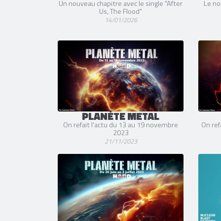
Un nouveau chapitre avec le single "After
Le nou
Us, The Flood"
14/01/2026
PLANÈTE METAL
On refait l'actu du 13 au 19 novembre
On ref
2023
21/11/2023