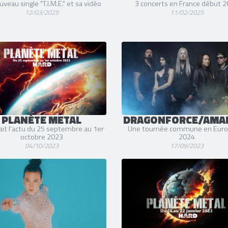
veau single "T.I.M.E." et sa vidéo
3 concerts en France début 
12/03/2025
11/02/2025
PLANÈTE METAL
DRAGONFORCE/AMA
ait l'actu du 25 septembre au 1er
Une tournée commune en Euro
octobre 2023
2024
04/10/2023
17/09/2023