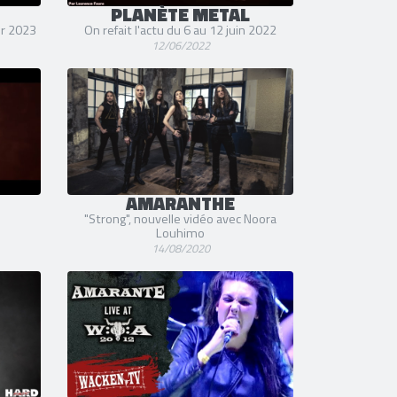
PLANÈTE METAL
er 2023
On refait l'actu du 6 au 12 juin 2022
12/06/2022
AMARANTHE
"Strong", nouvelle vidéo avec Noora
Louhimo
14/08/2020