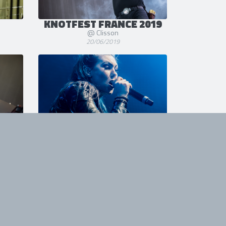
KNOTFEST FRANCE 2019
@ Clisson
20/06/2019
AMARANTHE
@ Pratteln (Z7 Konzertfabrik)
02/02/2019