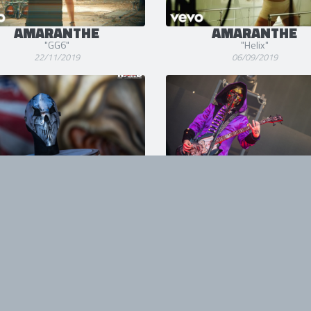
AMARANTHE
AMARANTHE
"GG6"
"Helix"
22/11/2019
06/09/2019
TFEST FRANCE 2019
KNOTFEST
@ Clisson (Part 2)
@ Clisson
20/06/2019
20/06/2019