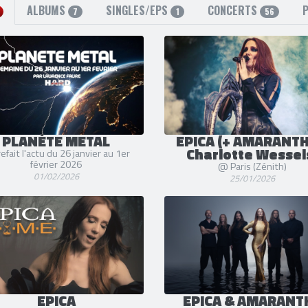
ALBUMS
SINGLES/EPS
CONCERTS
7
1
56
PLANÈTE METAL
EPICA (+ AMARANTH
Charlotte Wessel
efait l'actu du 26 janvier au 1er
février 2026
@ Paris (Zénith)
01/02/2026
25/01/2026
EPICA
EPICA & AMARANT