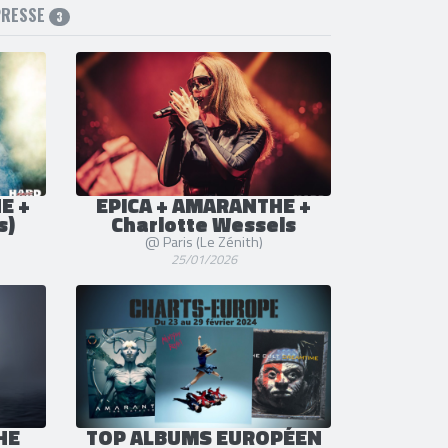
PRESSE
3
E +
EPICA + AMARANTHE +
s)
Charlotte Wessels
@ Paris (Le Zénith)
25/01/2026
HE
TOP ALBUMS EUROPÉEN