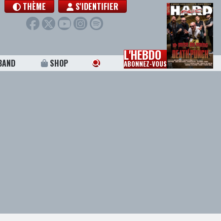
THÈME
S'IDENTIFIER
L'HEBDO
BAND
SHOP
ABONNEZ-VOUS