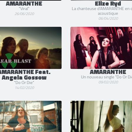
AMARANTHE
Elize Ryd
"Viral"
La chanteuse d'AMARANTHE en c
acoustique
26/06/2020
06/04/2020
AMARANTHE Feat.
AMARANTHE
Angela Gossow
Un nouveau single "Do Or Di
09/02/2020
"Do Or Die"
14/02/2020