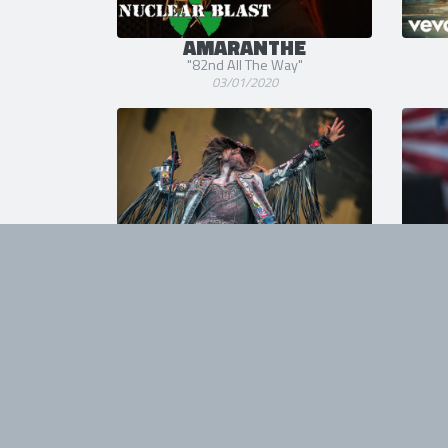
AMARANTHE
"82nd All The Way"
03/01/2020
KNOTFEST
KNO
@ Clisson
20/06/2019