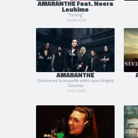
AMARANTHE Feat. Noora
Louhimo
"Strong"
14/08/2020
AMARANTHE
Découvrez la nouvelle vidéo avec Angela
Gossow
14/02/2020