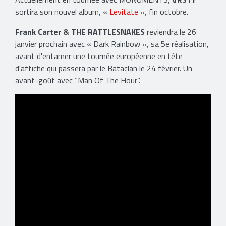
sortira son nouvel album, «
Levitate
», fin octobre.
Frank Carter & THE RATTLESNAKES
reviendra le 26
janvier prochain avec « Dark Rainbow », sa 5e réalisation,
avant d'entamer une tournée européenne en tête
d'affiche qui passera par le Bataclan le 24 février. Un
avant-goût avec “Man Of The Hour”.