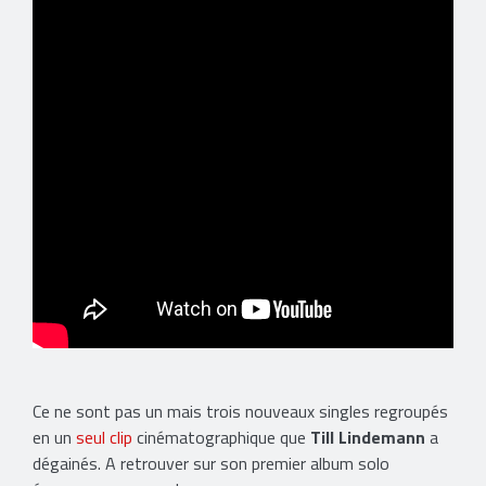
Ce ne sont pas un mais trois nouveaux singles regroupés
en un
seul clip
cinématographique que
Till Lindemann
a
dégainés. A retrouver sur son premier album solo