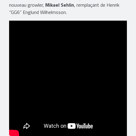
nouveau growler,
Mikael Sehlin
, remplaçant de Henrik
“GG6” Englund Wilhelmsson.