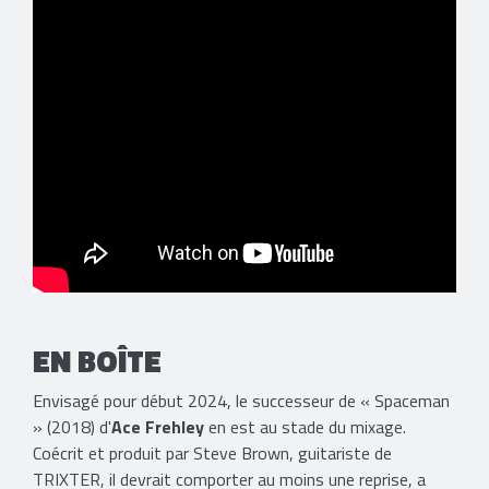
EN BOÎTE
Envisagé pour début 2024, le successeur de « Spaceman
» (2018) d'
Ace Frehley
en est au stade du mixage.
Coécrit et produit par Steve Brown, guitariste de
TRIXTER, il devrait comporter au moins une reprise, a