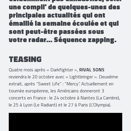
une compil' de quelques-unes des
principales actualités qui ont
émaillé la semaine écoulée et qui
sont peut-être passées sous
votre radar... Séquence zapping.
TEASING
Quatre mois après « Darkfighter »,
RIVAL SONS
reviendra le 20 octobre avec « Lightbringer ». Deuxième
extrait, après “Sweet Life” : “Mercy”. Actuellement en
tournée européenne, les Américains donneront 3
concerts en France : le 24 octobre à Nantes (La Carrière),
le 25 à Lyon (Le Radiant) et le 27 à Paris (L'Olympia).