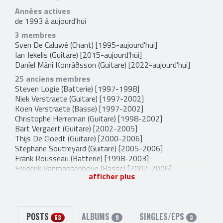
Années actives
de 1993 à aujourd'hui
3 membres
Sven De Caluwé
(Chant) [1995-aujourd'hui]
Ian Jekelis
(Guitare) [2015-aujourd'hui]
Daníel Máni Konráðsson
(Guitare) [2022-aujourd'hui]
25 anciens membres
Steven Logie
(Batterie) [1997-1998]
Niek Verstraete
(Guitare) [1997-2002]
Koen Verstraete
(Basse) [1997-2002]
Christophe Herreman
(Guitare) [1998-2002]
Bart Vergaert
(Guitare) [2002-2005]
Thijs De Cloedt
(Guitare) [2000-2006]
Stephane Soutreyard
(Guitare) [2005-2006]
Frank Rousseau
(Batterie) [1998-2003]
Frederik Vanmassenhove
(Basse) [2002-2006]
afficher plus
Gilles Delecroix
(Batterie) [2004-2006]
Matty Dupont
(Guitare) [2006-2006]
Olivia Scemama
(Basse) [2006-2006]
Peter Goemaere
(Guitare et Basse) [2006-2009]
POSTS
ALBUMS
SINGLES/EPS
Sebastien Tuvi
(Guitare et Choeurs) [2006-2009]
63
9
3