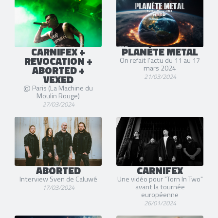
CARNIFEX +
PLANÈTE METAL
REVOCATION +
On refait l'actu du 11 au 17
ABORTED +
mars 2024
VEXED
21/03/2024
@ Paris (La Machine du
Moulin Rouge)
27/03/2024
ABORTED
CARNIFEX
Interview Sven de Caluwé
Une vidéo pour "Torn In Two"
avant la tournée
17/03/2024
européenne
26/01/2024