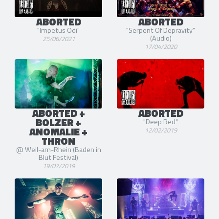
ABORTED
ABORTED
"Impetus Odi"
"Serpent Of Depravity"
(Audio)
25/06/2021
17/04/2020
ABORTED +
ABORTED
BOLZER +
"Deep Red"
ANOMALIE +
12/02/2019
THRON
@ Weil-am-Rhein (Baden in
Blut Festival)
19/07/2019