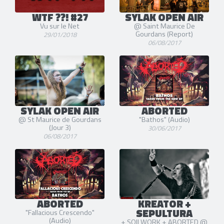
WTF ??! #27
SYLAK OPEN AIR
Vu sur le Net
@ Saint Maurice De
Gourdans (Report)
29/01/2018
06/08/2017
SYLAK OPEN AIR
ABORTED
@ St Maurice de Gourdans
"Bathos" (Audio)
(Jour 3)
30/06/2017
06/08/2017
ABORTED
KREATOR +
SEPULTURA
"Fallacious Crescendo"
(Audio)
+ SOILWORK + ABORTED @