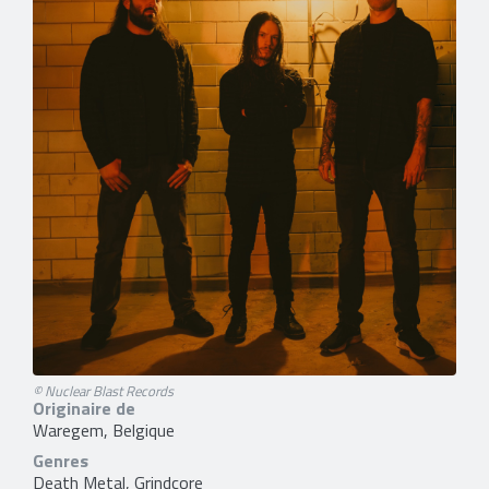
© Nuclear Blast Records
Originaire de
Waregem, Belgique
Genres
Death Metal, Grindcore