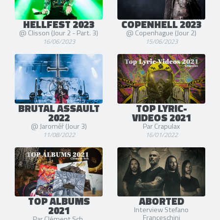
HELLFEST 2023
COPENHELL 2023
@ Clisson (Jour 2 - Part. 3)
@ Copenhague (Jour 2)
16/06/2023
15/06/2023
BRUTAL ASSAULT
TOP LYRIC-
2022
VIDEOS 2021
@ Jaroměř (Jour 3)
Par Crapulax
11/08/2022
16/01/2022
TOP ALBUMS
ABORTED
2021
Interview Stefano
Franceschini
Par Clément Sch.