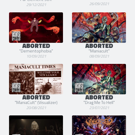
26/09/2021
29/12/2021
ABORTED
ABORTED
"Dementophobia"
"Maniacult"
10/09/2021
08/09/2021
ABORTED
ABORTED
"ManiaCult" (Visualizer)
"Drag Me To Hell"
20/08/2021
23/07/2021