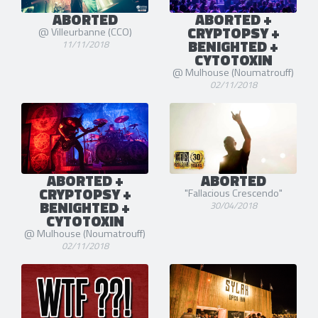
ABORTED
ABORTED +
CRYPTOPSY +
@ Villeurbanne (CCO)
BENIGHTED +
11/11/2018
CYTOTOXIN
@ Mulhouse (Noumatrouff)
02/11/2018
ABORTED +
ABORTED
CRYPTOPSY +
"Fallacious Crescendo"
BENIGHTED +
30/04/2018
CYTOTOXIN
@ Mulhouse (Noumatrouff)
02/11/2018