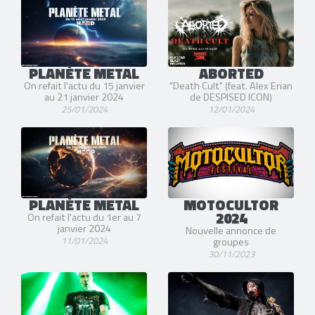
PLANÈTE METAL
ABORTED
On refait l'actu du 15 janvier
"Death Cult" (feat. Alex Erian
au 21 janvier 2024
de DESPISED ICON)
25/01/2024
12/01/2024
PLANÈTE METAL
MOTOCULTOR
2024
On refait l'actu du 1er au 7
janvier 2024
Nouvelle annonce de
11/01/2024
groupes
30/11/2023