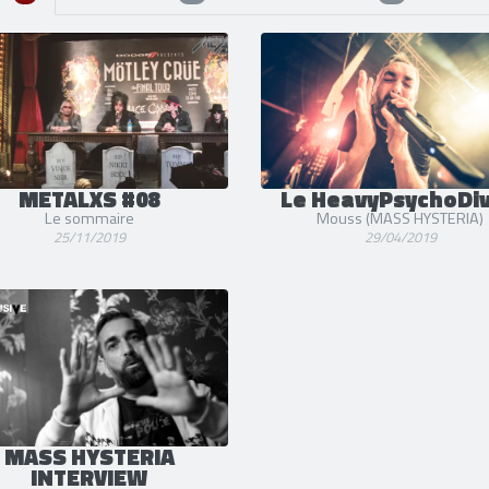
METALXS #08
Le HeavyPsychoDi
Le sommaire
Mouss (MASS HYSTERIA)
25/11/2019
29/04/2019
MASS HYSTERIA
INTERVIEW