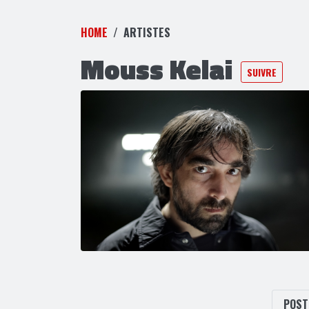
HOME
ARTISTES
Mouss Kelai
SUIVRE
POS