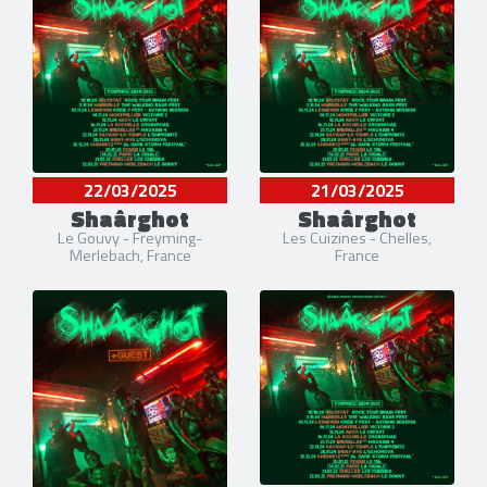
22/03/2025
21/03/2025
Shaârghot
Shaârghot
Le Gouvy - Freyming-
Les Cuizines - Chelles,
Merlebach, France
France