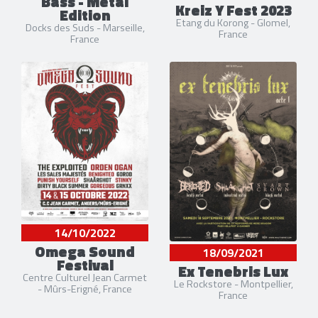
Bass - Metal
Kreiz Y Fest 2023
Edition
Etang du Korong - Glomel,
Docks des Suds - Marseille,
France
France
14/10/2022
Omega Sound
18/09/2021
Festival
Ex Tenebris Lux
Centre Culturel Jean Carmet
Le Rockstore - Montpellier,
- Mûrs-Erigné, France
France