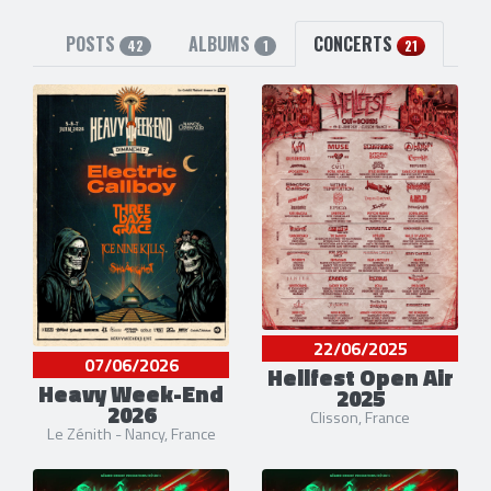
POSTS
ALBUMS
CONCERTS
42
1
21
22/06/2025
07/06/2026
Hellfest Open Air
Heavy Week-End
2025
2026
Clisson, France
Le Zénith - Nancy, France