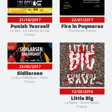
21/10/2017
22/07/2017
Punish Yourself
Fire in Puymeras
Le Vox - La Valette du Var,
Puymeras, France
France
23/03/2017
Sidilarsen
Le Bus Palladium - Paris,
France
12/03/2016
Little Big
La Niche - Dommarien,
France