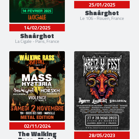
25/01/2025
Shaârghot
Le 106 - Rouen, France
14/02/2025
Shaârghot
La Cigale - Paris, France
02/11/2024
The Walking
28/05/2023