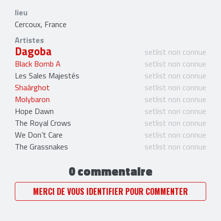
lieu
Cercoux, France
Artistes
Dagoba
setlist non connue
Black Bomb A
setlist non connue
Les Sales Majestés
setlist non connue
Shaârghot
setlist non connue
Molybaron
setlist non connue
Hope Dawn
setlist non connue
The Royal Crows
setlist non connue
We Don’t Care
setlist non connue
The Grassnakes
setlist non connue
0 commentaire
MERCI DE VOUS IDENTIFIER POUR COMMENTER