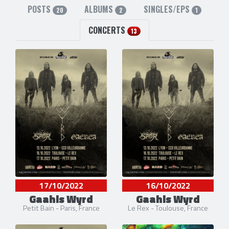
POSTS
ALBUMS
SINGLES/EPS
20
2
1
CONCERTS
13
17/10/2022
16/10/2022
Gaahls Wyrd
Gaahls Wyrd
Petit Bain - Paris, France
Le Rex - Toulouse, France