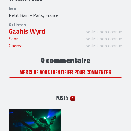
lieu
Petit Bain - Paris, France
Artistes
Gaahls Wyrd
setlist non connue
Saor
setlist non connue
Gaerea
setlist non connue
0 commentaire
MERCI DE VOUS IDENTIFIER POUR COMMENTER
POSTS
1