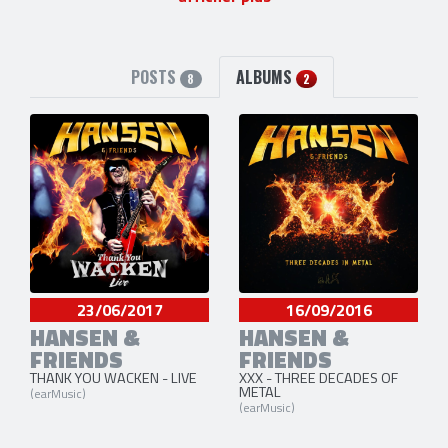
POSTS
ALBUMS
8
2
23/06/2017
16/09/2016
HANSEN &
HANSEN &
FRIENDS
FRIENDS
THANK YOU WACKEN - LIVE
XXX - THREE DECADES OF
METAL
(earMusic)
(earMusic)