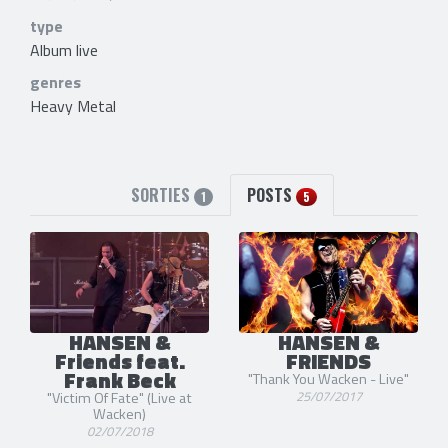
type
Album live
genres
Heavy Metal
SORTIES
POSTS
1
5
HANSEN &
HANSEN &
Friends feat.
FRIENDS
Frank Beck
"Thank You Wacken - Live"
25/07/2017
"Victim Of Fate" (Live at
Wacken)
02/07/2018