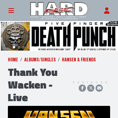
HOME
ALBUMS/SINGLES
HANSEN & FRIENDS
Thank You
Wacken -
PARTAGER
Live