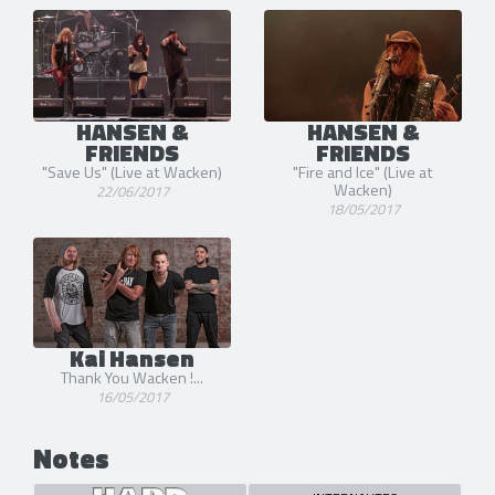
HANSEN &
HANSEN &
FRIENDS
FRIENDS
"Save Us" (Live at Wacken)
"Fire and Ice" (Live at
Wacken)
22/06/2017
18/05/2017
Kai Hansen
Thank You Wacken !...
16/05/2017
Notes