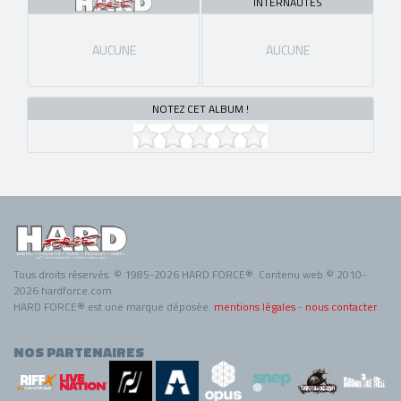
INTERNAUTES
AUCUNE
AUCUNE
NOTEZ CET ALBUM !
Tous droits réservés. © 1985-2026 HARD FORCE®. Contenu web © 2010-
2026 hardforce.com
HARD FORCE® est une marque déposée.
mentions légales
-
nous contacter
NOS PARTENAIRES