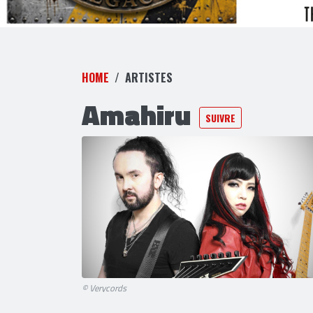
HOME
ARTISTES
Amahiru
SUIVRE
© Verycords