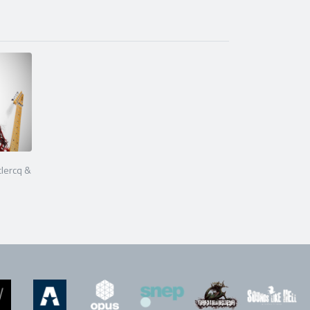
clercq &