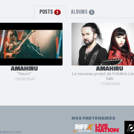
POSTS
ALBUMS
3
1
AMAHIRU
AMAHIRU
"Hours"
Le nouveau projet de Frédéric Le
Saki
25/09/2020
17/09/2020
NOS PARTENAIRES
ardforce.com