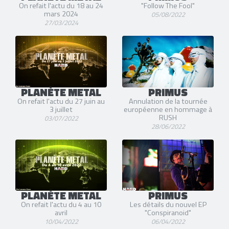
On refait l'actu du 18 au 24
"Follow The Fool"
mars 2024
05/08/2022
27/03/2024
PLANÈTE METAL
PRIMUS
On refait l'actu du 27 juin au
Annulation de la tournée
3 juillet
européenne en hommage à
RUSH
03/07/2022
28/06/2022
PLANÈTE METAL
PRIMUS
On refait l'actu du 4 au 10
Les détails du nouvel EP
avril
"Conspiranoid"
10/04/2022
06/04/2022