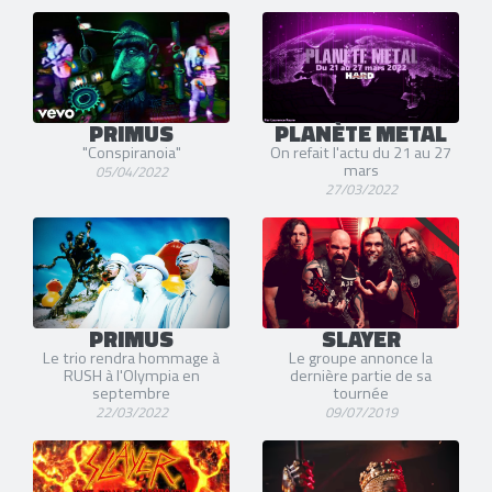
PRIMUS
PLANÈTE METAL
"Conspiranoia"
On refait l'actu du 21 au 27
mars
05/04/2022
27/03/2022
PRIMUS
SLAYER
Le trio rendra hommage à
Le groupe annonce la
RUSH à l'Olympia en
dernière partie de sa
septembre
tournée
22/03/2022
09/07/2019