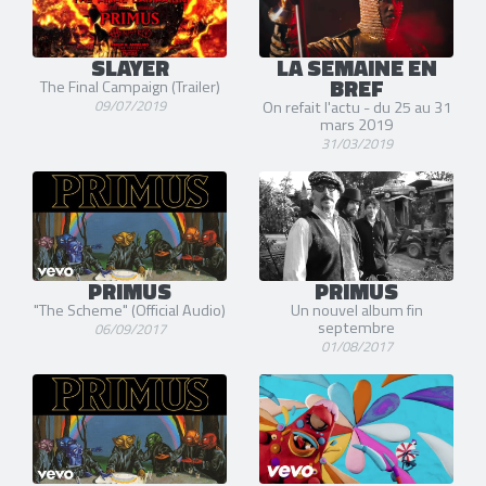
SLAYER
LA SEMAINE EN
BREF
The Final Campaign (Trailer)
09/07/2019
On refait l'actu - du 25 au 31
mars 2019
31/03/2019
PRIMUS
PRIMUS
"The Scheme" (Official Audio)
Un nouvel album fin
septembre
06/09/2017
01/08/2017