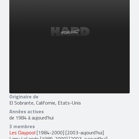
Originaire de
El Sobrante, Californie, Etats-Unis
Années actives
de 1984 à aujourd'hui
3 membres
Les Claypool
[1984-2000] [2003-aujourd'hui]
Larry LaLonde
[1989-2000] [2003-aujourd'hui]