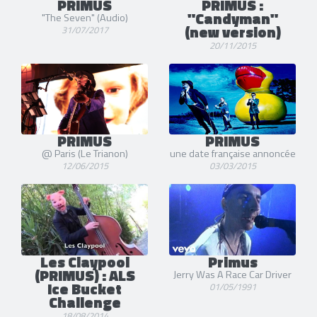
PRIMUS
PRIMUS :
"Candyman"
"The Seven" (Audio)
(new version)
31/07/2017
20/11/2015
PRIMUS
PRIMUS
@ Paris (Le Trianon)
une date française annoncée
12/06/2015
03/03/2015
Les Claypool
Primus
(PRIMUS) : ALS
Jerry Was A Race Car Driver
Ice Bucket
01/05/1991
Challenge
18/08/2014