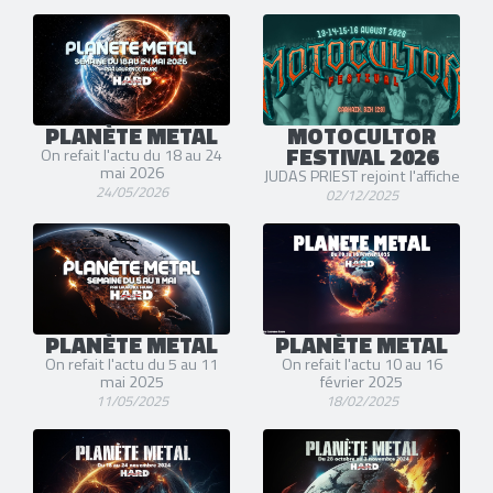
PLANÈTE METAL
MOTOCULTOR
FESTIVAL 2026
On refait l'actu du 18 au 24
mai 2026
JUDAS PRIEST rejoint l'affiche
24/05/2026
02/12/2025
PLANÈTE METAL
PLANÈTE METAL
On refait l'actu du 5 au 11
On refait l'actu 10 au 16
mai 2025
février 2025
11/05/2025
18/02/2025