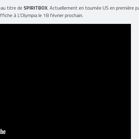
eau titre de
SPIRITBOX
. Actuellement en tournée US en première pa
iche à L'Olympia le 18 février prochain.