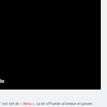
” est tiré de «
Birna
», sa 6e offrande attendue en janvier.