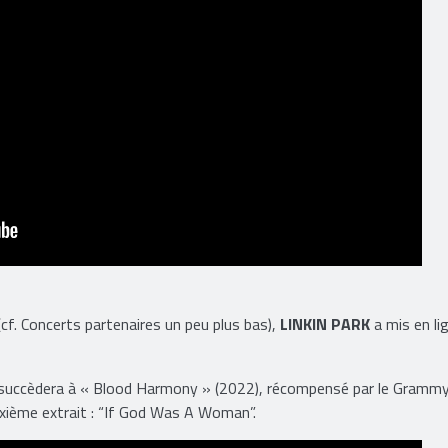
(cf. Concerts partenaires un peu plus bas),
LINKIN PARK
a mis en li
 succèdera à « Blood Harmony » (2022), récompensé par le Gramm
ième extrait : “If God Was A Woman”.