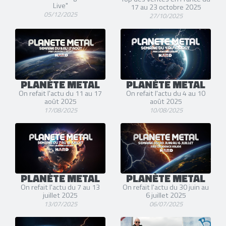
Live"
17 au 23 octobre 2025
05/12/2025
27/10/2025
PLANÈTE METAL
PLANÈTE METAL
On refait l'actu du 11 au 17
On refait l'actu du 4 au 10
août 2025
août 2025
17/08/2025
10/08/2025
PLANÈTE METAL
PLANÈTE METAL
On refait l'actu du 7 au 13
On refait l'actu du 30 juin au
juillet 2025
6 juillet 2025
13/07/2025
06/07/2025