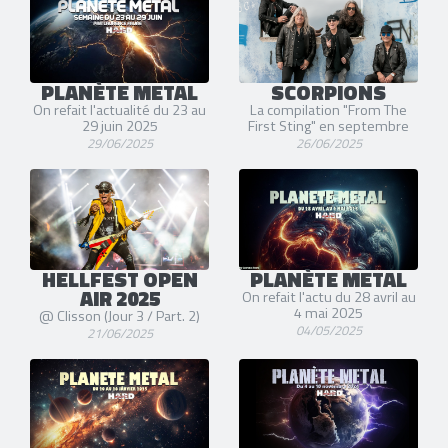
PLANÈTE METAL
SCORPIONS
On refait l'actualité du 23 au
La compilation "From The
29 juin 2025
First Sting" en septembre
29/06/2025
26/06/2025
HELLFEST OPEN
PLANÈTE METAL
AIR 2025
On refait l'actu du 28 avril au
4 mai 2025
@ Clisson (Jour 3 / Part. 2)
04/05/2025
21/06/2025