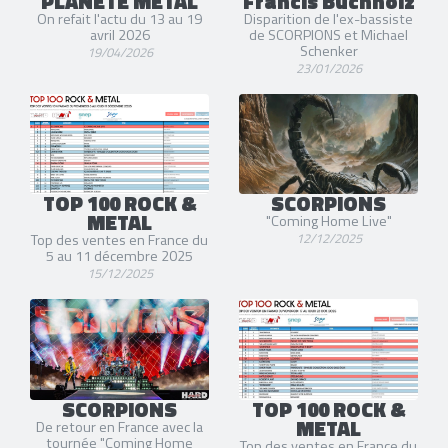
PLANÈTE METAL
Francis Buchholz
On refait l'actu du 13 au 19
Disparition de l'ex-bassiste
avril 2026
de SCORPIONS et Michael
Schenker
19/04/2026
23/01/2026
TOP 100 ROCK &
SCORPIONS
METAL
"Coming Home Live"
12/12/2025
Top des ventes en France du
5 au 11 décembre 2025
15/12/2025
SCORPIONS
TOP 100 ROCK &
METAL
De retour en France avec la
tournée "Coming Home
Top des ventes en France du