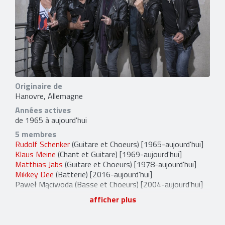
Originaire de
Hanovre, Allemagne
Années actives
de 1965 à aujourd'hui
5 membres
Rudolf Schenker
(Guitare et Choeurs) [1965-aujourd'hui]
Klaus Meine
(Chant et Guitare) [1969-aujourd'hui]
Matthias Jabs
(Guitare et Choeurs) [1978-aujourd'hui]
Mikkey Dee
(Batterie) [2016-aujourd'hui]
Paweł Mąciwoda
(Basse et Choeurs) [2004-aujourd'hui]
22 anciens membres
afficher plus
Karl-Heinz Vollmer
[1965-1970]
Lothar Heimberg
[1965-1973]