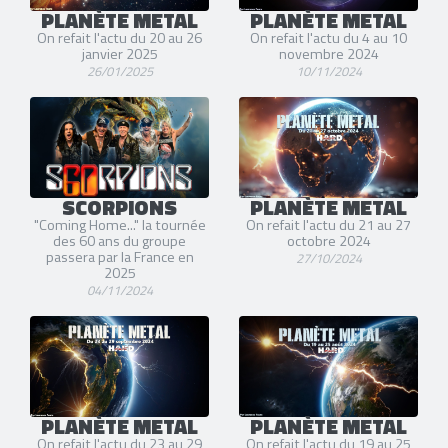
PLANÈTE METAL
PLANÈTE METAL
On refait l'actu du 20 au 26
On refait l'actu du 4 au 10
janvier 2025
novembre 2024
26/01/2025
10/11/2024
SCORPIONS
PLANÈTE METAL
"Coming Home..." la tournée
On refait l'actu du 21 au 27
des 60 ans du groupe
octobre 2024
passera par la France en
27/10/2024
2025
04/11/2024
PLANÈTE METAL
PLANÈTE METAL
On refait l'actu du 23 au 29
On refait l'actu du 19 au 25