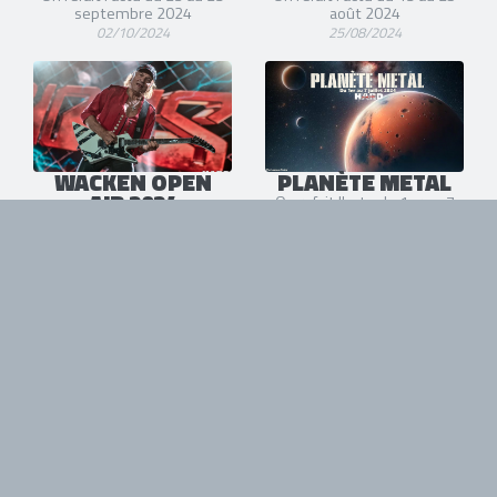
septembre 2024
août 2024
02/10/2024
25/08/2024
WACKEN OPEN
PLANÈTE METAL
AIR 2024
On refait l'actu du 1er au 7
juillet 2024
@ Wacken (Jour 2)
07/07/2024
01/08/2024
PLANÈTE METAL
SCORPIONS +
EXTREME + THE
On refait l'actu du 17 au 23
LAST
juin 2024
23/06/2024
INTERNATIONALE
@ Nancy (HEAVY WEEK-END
- JOUR 1)