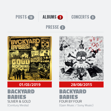
6 liens externes
site officiel
,
facebook
,
instagram
,
youtube
,
twitter
et
Spotify
POSTS
ALBUMS
CONCERTS
10
3
9
PRESSE
2
01/03/2019
28/08/2015
BACKYARD
BACKYARD
BABIES
BABIES
SLIVER & GOLD
FOUR BY FOUR
(Century Media)
(Gain Music / Sony Music)