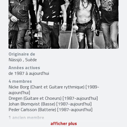
Originaire de
Nässjö , Suède
Années actives
de 1987 à aujourd'hui
4 membres
Nicke Borg
(Chant et Guitare rythmique) [1989-
aujourd'hui]
Dregen
(Guitare et Choeurs) [1987-aujourd'hui]
Johan Blomqvist
(Basse) [1987-aujourd'hui]
Peder Carlsson
(Batterie) [1987-aujourd'hui]
1 ancien membre
Tobias Fischer
(Chant et Basse) [1987-1989]
afficher plus