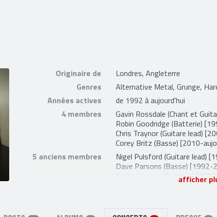
Originaire de
Londres, Angleterre
Genres
Alternative Metal, Grunge, Ha
Années actives
de 1992 à aujourd'hui
4 membres
Gavin Rossdale
(Chant et Guita
Robin Goodridge
(Batterie) [1
Chris Traynor
(Guitare lead) [2
Corey Britz
(Basse) [2010-aujou
5 anciens membres
Nigel Pulsford
(Guitare lead) 
Dave Parsons
(Basse) [1992-
Sacha Gervasi
(Batterie) [199
afficher pl
Amir
(Batterie) [1992-1992]
Spencer Cobrin
[1992-1992]
2 liens externes
site officiel
et
facebook