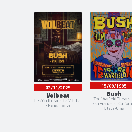
15/09/1995
02/11/2025
Bush
Volbeat
The Warfield Theatre
Le Zénith Paris-La Villette
San Francisco, Californ
- Paris, France
Etats-Unis