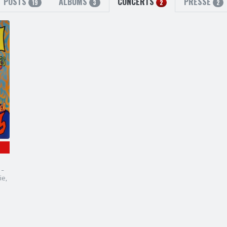
POSTS
ALBUMS
CONCERTS
PRESSE
19
3
2
2
 -
ie,