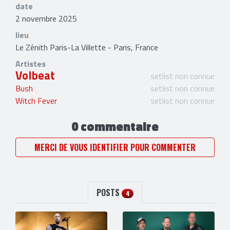
date
2 novembre 2025
lieu
Le Zénith Paris-La Villette - Paris, France
Artistes
Volbeat
setlist non connue
Bush
setlist non connue
Witch Fever
setlist non connue
0 commentaire
MERCI DE VOUS IDENTIFIER POUR COMMENTER
POSTS
4