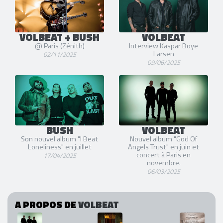
VOLBEAT + BUSH
VOLBEAT
@ Paris (Zénith)
Interview Kaspar Boye
Larsen
02/11/2025
09/06/2025
BUSH
VOLBEAT
Son nouvel album "I Beat
Nouvel album "God Of
Loneliness" en juillet
Angels Trust" en juin et
concert à Paris en
17/04/2025
novembre.
06/03/2025
A PROPOS DE
VOLBEAT