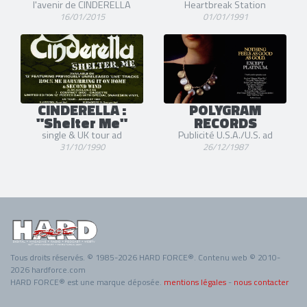
Kenny Aronoff
(Batterie (studio)) [1994-1994]
l'avenir de CINDERELLA
Heartbreak Station
16/01/2015
01/01/1991
Ken Hensley
(Claviers (studio)) [1990-1990]
Rod Roddy
(Piano (studio)) [1990-1990]
Michael Kelly Smith
(Guitare et Choeurs) [1983-1985]
2 liens externes
site officiel
et
facebook
CINDERELLA :
POLYGRAM
"Shelter Me"
RECORDS
single & UK tour ad
Publicité U.S.A./U.S. ad
31/10/1990
26/12/1987
Tous droits réservés. © 1985-2026 HARD FORCE®. Contenu web © 2010-
2026 hardforce.com
HARD FORCE® est une marque déposée.
mentions légales
-
nous contacter