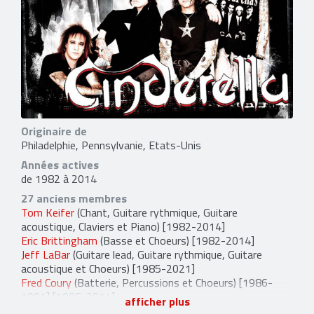
Originaire de
Philadelphie, Pennsylvanie, Etats-Unis
Années actives
de 1982 à 2014
27 anciens membres
Tom Keifer
(Chant, Guitare rythmique, Guitare
acoustique, Claviers et Piano) [1982-2014]
Eric Brittingham
(Basse et Choeurs) [1982-2014]
Jeff LaBar
(Guitare lead, Guitare rythmique, Guitare
acoustique et Choeurs) [1985-2021]
Fred Coury
(Batterie, Percussions et Choeurs) [1986-
1991] [1996-2014]
afficher plus
Gary Corbett
(Claviers (live) et Choeurs (live)) [1990-1995]